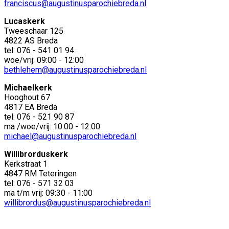
franciscus@augustinusparochiebreda.nl
Lucaskerk
Tweeschaar 125
4822 AS Breda
tel: 076 - 541 01 94
woe/vrij: 09:00 - 12:00
bethlehem@augustinusparochiebreda.nl
Michaelkerk
Hooghout 67
4817 EA Breda
tel: 076 - 521 90 87
ma /woe/vrij: 10:00 - 12:00
michael@augustinusparochiebreda.nl
Willibrorduskerk
Kerkstraat 1
4847 RM Teteringen
tel: 076 - 571 32 03
ma t/m vrij: 09:30 - 11:00
willibrordus@augustinusparochiebreda.nl