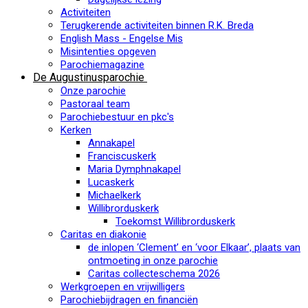
Activiteiten
Terugkerende activiteiten binnen R.K. Breda
English Mass - Engelse Mis
Misintenties opgeven
Parochiemagazine
De Augustinusparochie
Onze parochie
Pastoraal team
Parochiebestuur en pkc's
Kerken
Annakapel
Franciscuskerk
Maria Dymphnakapel
Lucaskerk
Michaelkerk
Willibrorduskerk
Toekomst Willibrorduskerk
Caritas en diakonie
de inlopen ‘Clement’ en ‘voor Elkaar’, plaats van
ontmoeting in onze parochie
Caritas collecteschema 2026
Werkgroepen en vrijwilligers
Parochiebijdragen en financiën