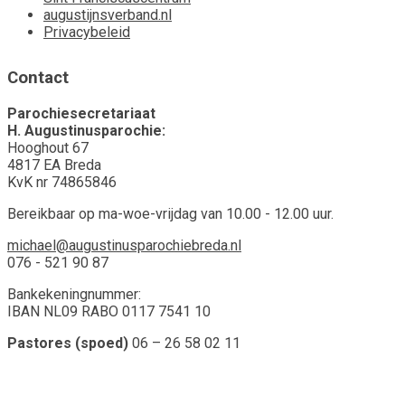
augustijnsverband.nl
Privacybeleid
Contact
Parochiesecretariaat
H. Augustinusparochie:
Hooghout 67
4817 EA Breda
KvK nr 74865846
Bereikbaar op ma-woe-vrijdag van 10.00 - 12.00 uur.
michael@augustinusparochiebreda.nl
076 - 521 90 87
Bankekeningnummer:
IBAN NL09 RABO 0117 7541 10
Pastores (spoed)
06 – 26 58 02 11