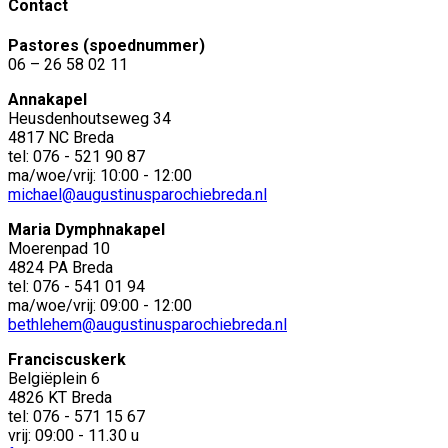
Contact
Pastores (spoednummer)
06 – 26 58 02 11
Annakapel
Heusdenhoutseweg 34
4817 NC Breda
tel: 076 - 521 90 87
ma/woe/vrij: 10:00 - 12:00
michael@augustinusparochiebreda.nl
Maria Dymphnakapel
Moerenpad 10
4824 PA Breda
tel: 076 - 541 01 94
ma/woe/vrij: 09:00 - 12:00
bethlehem@augustinusparochiebreda.nl
Franciscuskerk
Belgiëplein 6
4826 KT Breda
tel: 076 - 571 15 67
vrij: 09:00 - 11.30 u