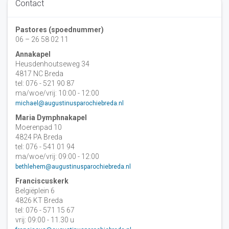
Contact
Pastores (spoednummer)
06 – 26 58 02 11
Annakapel
Heusdenhoutseweg 34
4817 NC Breda
tel: 076 - 521 90 87
ma/woe/vrij: 10:00 - 12:00
michael@augustinusparochiebreda.nl
Maria Dymphnakapel
Moerenpad 10
4824 PA Breda
tel: 076 - 541 01 94
ma/woe/vrij: 09:00 - 12:00
bethlehem@augustinusparochiebreda.nl
Franciscuskerk
Belgiëplein 6
4826 KT Breda
tel: 076 - 571 15 67
vrij: 09:00 - 11.30 u