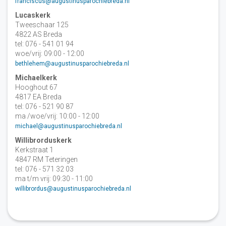
franciscus@augustinusparochiebreda.nl
Lucaskerk
Tweeschaar 125
4822 AS Breda
tel: 076 - 541 01 94
woe/vrij: 09:00 - 12:00
bethlehem@augustinusparochiebreda.nl
Michaelkerk
Hooghout 67
4817 EA Breda
tel: 076 - 521 90 87
ma /woe/vrij: 10:00 - 12:00
michael@augustinusparochiebreda.nl
Willibrorduskerk
Kerkstraat 1
4847 RM Teteringen
tel: 076 - 571 32 03
ma t/m vrij: 09:30 - 11:00
willibrordus@augustinusparochiebreda.nl