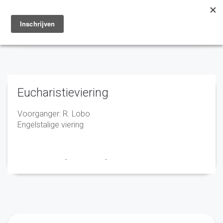
Toggle
navigation
Eucharistieviering
Voorganger: R. Lobo
Engelstalige viering
Marry en Trudy
-
29 juni 2020
-
No Comments