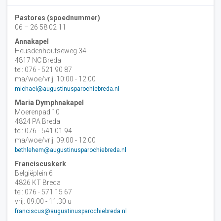
Pastores (spoednummer)
06 – 26 58 02 11
Annakapel
Heusdenhoutseweg 34
4817 NC Breda
tel: 076 - 521 90 87
ma/woe/vrij: 10:00 - 12:00
michael@augustinusparochiebreda.nl
Maria Dymphnakapel
Moerenpad 10
4824 PA Breda
tel: 076 - 541 01 94
ma/woe/vrij: 09:00 - 12:00
bethlehem@augustinusparochiebreda.nl
Franciscuskerk
Belgiëplein 6
4826 KT Breda
tel: 076 - 571 15 67
vrij: 09:00 - 11.30 u
franciscus@augustinusparochiebreda.nl