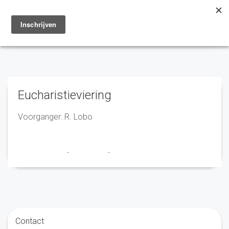
Toggle
navigation
Eucharistieviering
Voorganger: R. Lobo
Marry en Trudy
-
29 juni 2020
-
No Comments
Contact