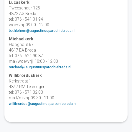
Lucaskerk
Tweeschaar 125
4822 AS Breda
tel: 076 - 541 01 94
woe/vrij: 09:00 - 12:00
bethlehem@augustinusparochiebreda.nl
Michaelkerk
Hooghout 67
4817 EA Breda
tel: 076 - 521 90 87
ma /woe/vrij: 10:00 - 12:00
michael@augustinusparochiebreda.nl
Willibrorduskerk
Kerkstraat 1
4847 RM Teteringen
tel: 076 - 571 32 03
ma t/m vrij: 09:30 - 11:00
willibrordus@augustinusparochiebreda.nl