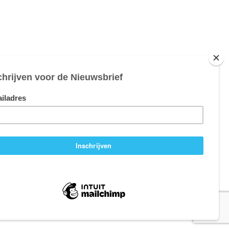
Website door:
Webheld.nl