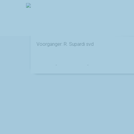
Eucharistieviering
Voorganger: R. Supardi svd
Franciscus
-
14 februari 2023
-
No Comments