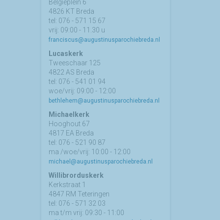
Belgiëplein 6
4826 KT Breda
tel: 076 - 571 15 67
vrij: 09:00 - 11.30 u
franciscus@augustinusparochiebreda.nl
Lucaskerk
Tweeschaar 125
4822 AS Breda
tel: 076 - 541 01 94
woe/vrij: 09:00 - 12:00
bethlehem@augustinusparochiebreda.nl
Michaelkerk
Hooghout 67
4817 EA Breda
tel: 076 - 521 90 87
ma /woe/vrij: 10:00 - 12:00
michael@augustinusparochiebreda.nl
Willibrorduskerk
Kerkstraat 1
4847 RM Teteringen
tel: 076 - 571 32 03
ma t/m vrij: 09:30 - 11:00