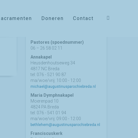
Sacramenten
Doneren
Contact
Contact
Pastores (spoednummer)
06 – 26 58 02 11
Annakapel
Heusdenhoutseweg 34
4817 NC Breda
tel: 076 - 521 90 87
ma/woe/vrij: 10:00 - 12:00
michael@augustinusparochiebreda.nl
Maria Dymphnakapel
Moerenpad 10
4824 PA Breda
tel: 076 - 541 01 94
ma/woe/vrij: 09:00 - 12:00
bethlehem@augustinusparochiebreda.nl
Franciscuskerk