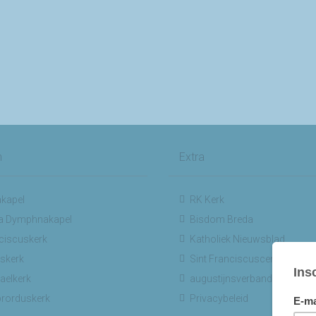
n
Extra
kapel
RK Kerk
a Dymphnakapel
Bisdom Breda
ciscuskerk
Katholiek Nieuwsblad
skerk
Sint Franciscuscentrum
aelkerk
augustijnsverband.nl
ibrorduskerk
Privacybeleid