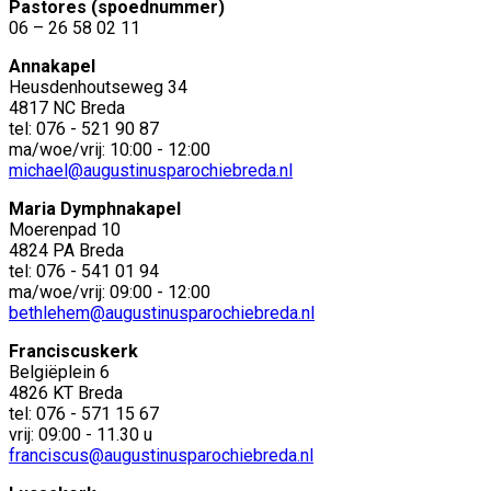
Pastores (spoednummer)
06 – 26 58 02 11
Annakapel
Heusdenhoutseweg 34
4817 NC Breda
tel: 076 - 521 90 87
ma/woe/vrij: 10:00 - 12:00
michael@augustinusparochiebreda.nl
Maria Dymphnakapel
Moerenpad 10
4824 PA Breda
tel: 076 - 541 01 94
ma/woe/vrij: 09:00 - 12:00
bethlehem@augustinusparochiebreda.nl
Franciscuskerk
Belgiëplein 6
4826 KT Breda
tel: 076 - 571 15 67
vrij: 09:00 - 11.30 u
franciscus@augustinusparochiebreda.nl