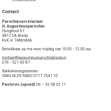
Contact
Parochiesecretariaat
H. Augustinusparochie:
Hooghout 67
4817 EA Breda
KvK nr 74865846
Bereikbaar op ma-woe-vrijdag van 10.00 - 12.00 uur.
michael@augustinusparochiebreda.nl
076 - 521 90 87
Bankekeningnummer:
IBAN NL09 RABO 0117 7541 10
Pastores (spoed)
06 – 26 58 02 11