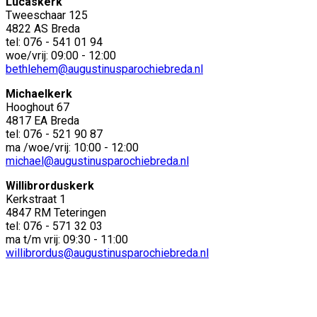
Lucaskerk
Tweeschaar 125
4822 AS Breda
tel: 076 - 541 01 94
woe/vrij: 09:00 - 12:00
bethlehem@augustinusparochiebreda.nl
Michaelkerk
Hooghout 67
4817 EA Breda
tel: 076 - 521 90 87
ma /woe/vrij: 10:00 - 12:00
michael@augustinusparochiebreda.nl
Willibrorduskerk
Kerkstraat 1
4847 RM Teteringen
tel: 076 - 571 32 03
ma t/m vrij: 09:30 - 11:00
willibrordus@augustinusparochiebreda.nl