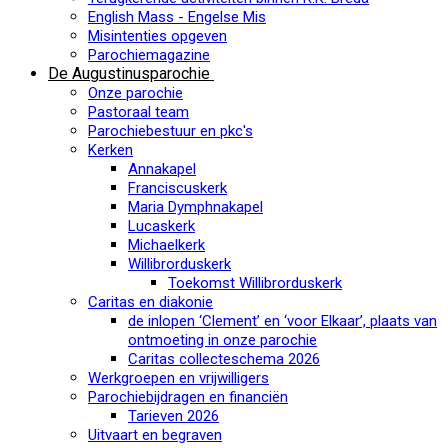
English Mass - Engelse Mis
Misintenties opgeven
Parochiemagazine
De Augustinusparochie
Onze parochie
Pastoraal team
Parochiebestuur en pkc's
Kerken
Annakapel
Franciscuskerk
Maria Dymphnakapel
Lucaskerk
Michaelkerk
Willibrorduskerk
Toekomst Willibrorduskerk
Caritas en diakonie
de inlopen ‘Clement’ en ‘voor Elkaar’, plaats van
ontmoeting in onze parochie
Caritas collecteschema 2026
Werkgroepen en vrijwilligers
Parochiebijdragen en financiën
Tarieven 2026
Uitvaart en begraven