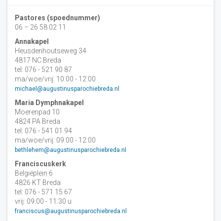
Pastores (spoednummer)
06 – 26 58 02 11
Annakapel
Heusdenhoutseweg 34
4817 NC Breda
tel: 076 - 521 90 87
ma/woe/vrij: 10:00 - 12:00
michael@augustinusparochiebreda.nl
Maria Dymphnakapel
Moerenpad 10
4824 PA Breda
tel: 076 - 541 01 94
ma/woe/vrij: 09:00 - 12:00
bethlehem@augustinusparochiebreda.nl
Franciscuskerk
Belgiëplein 6
4826 KT Breda
tel: 076 - 571 15 67
vrij: 09:00 - 11.30 u
franciscus@augustinusparochiebreda.nl