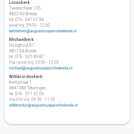
Lucaskerk
Tweeschaar 125
4822 AS Breda
tel: 076 - 541 01 94
woe/vrij: 09:00 - 12:00
bethlehem@augustinusparochiebreda.nl
Michaelkerk
Hooghout 67
4817 EA Breda
tel: 076 - 521 90 87
ma /woe/vrij: 10:00 - 12:00
michael@augustinusparochiebreda.nl
Willibrorduskerk
Kerkstraat 1
4847 RM Teteringen
tel: 076 - 571 32 03
ma t/m vrij: 09:30 - 11:00
willibrordus@augustinusparochiebreda.nl