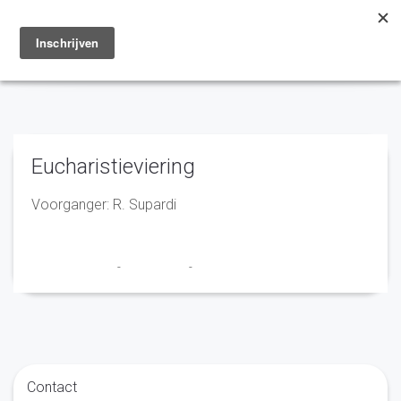
Toggle
navigation
Eucharistieviering
Voorganger: R. Supardi
Marry en Trudy
-
29 juni 2020
-
No Comments
Contact