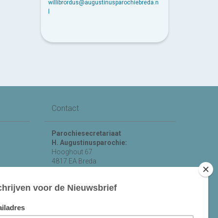
willibrordus@augustinusparochiebreda.n
l
Contact
Parochiesecretariaat
H. Augustinusparochie:
Hooghout 67
4817 EA Breda
KvK nr 74865846
Bereikbaar op ma-woe-vrijdag van
10.00 - 12.00 uur.
michael@augustinusparochiebreda.nl
076 - 521 90 87