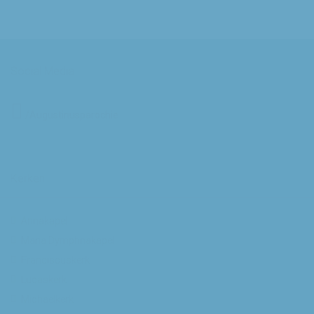
Social Media
/Augustinusparochie
Kerken
Annakapel
Maria Dymphnakapel
Franciscuskerk
Lucaskerk
Michaelkerk