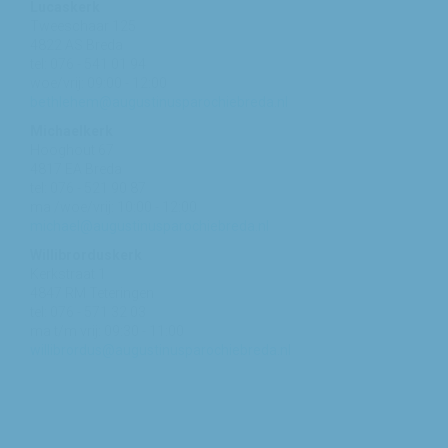
Lucaskerk
Tweeschaar 125
4822 AS Breda
tel: 076 - 541 01 94
woe/vrij: 09:00 - 12:00
bethlehem@augustinusparochiebreda.nl
Michaelkerk
Hooghout 67
4817 EA Breda
tel: 076 - 521 90 87
ma /woe/vrij: 10:00 - 12:00
michael@augustinusparochiebreda.nl
Willibrorduskerk
Kerkstraat 1
4847 RM Teteringen
tel: 076 - 571 32 03
ma t/m vrij: 09:30 - 11:00
willibrordus@augustinusparochiebreda.nl