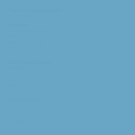
Pastores (spoednummer)
06 – 26 58 02 11
Annakapel
Heusdenhoutseweg 34
4817 NC Breda
tel: 076 - 521 90 87
ma/woe/vrij: 10:00 - 12:00
michael@augustinusparochiebreda.nl
Maria Dymphnakapel
Moerenpad 10
4824 PA Breda
tel: 076 - 541 01 94
ma/woe/vrij: 09:00 - 12:00
bethlehem@augustinusparochiebreda.nl
Franciscuskerk
Belgiëplein 6
4826 KT Breda
tel: 076 - 571 15 67
vrij: 09:00 - 11.30 u
franciscus@augustinusparochiebreda.nl