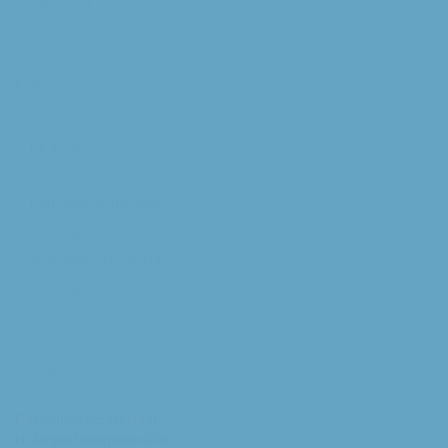
Willibrorduskerk
Extra
RK Kerk
Bisdom Breda
Katholiek Nieuwsblad
Sint Franciscuscentrum
augustijnsverband.nl
Privacybeleid
Contact
Parochiesecretariaat
H. Augustinusparochie: