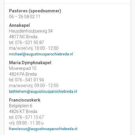
Pastores (spoednummer)
06 – 26 58 02 11
Annakapel
Heusdenhoutseweg 34
4817 NC Breda
tel: 076 - 521 90 87
ma/woe/vrij: 10:00 - 12:00
michael@augustinusparochiebreda.nl
Maria Dymphnakapel
Moerenpad 10
4824 PA Breda
tel: 076 - 541 01 94
ma/woe/vrij: 09:00 - 12:00
bethlehem@augustinusparochiebreda.nl
Franciscuskerk
Belgiëplein 6
4826 KT Breda
tel: 076 - 571 15 67
vrij: 09:00 - 11.30 u
franciscus@augustinusparochiebreda.nl