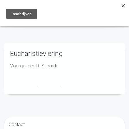
Toggle
navigation
Eucharistieviering
Voorganger: R. Supardi
Marry en Trudy
-
29 juni 2020
-
No Comments
Contact