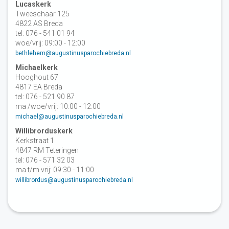
Lucaskerk
Tweeschaar 125
4822 AS Breda
tel: 076 - 541 01 94
woe/vrij: 09:00 - 12:00
bethlehem@augustinusparochiebreda.nl
Michaelkerk
Hooghout 67
4817 EA Breda
tel: 076 - 521 90 87
ma /woe/vrij: 10:00 - 12:00
michael@augustinusparochiebreda.nl
Willibrorduskerk
Kerkstraat 1
4847 RM Teteringen
tel: 076 - 571 32 03
ma t/m vrij: 09:30 - 11:00
willibrordus@augustinusparochiebreda.nl