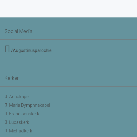
Social Media
/Augustinusparochie
Kerken
Annakapel
Maria Dymphnakapel
Franciscuskerk
Lucaskerk
Michaelkerk