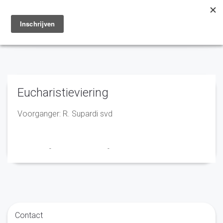
Toggle
navigation
Eucharistieviering
Voorganger: R. Supardi svd
Franciscus
-
15 september 2022
-
No Comments
Contact