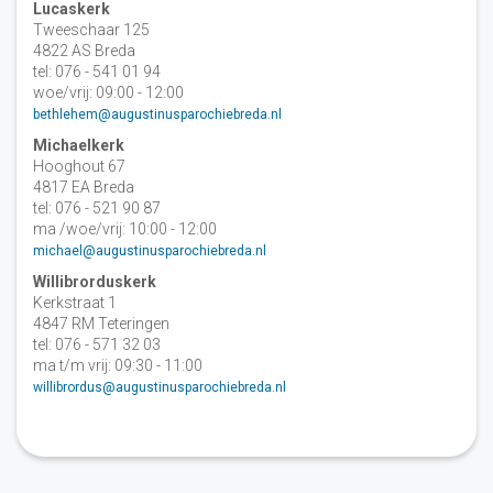
Lucaskerk
Tweeschaar 125
4822 AS Breda
tel: 076 - 541 01 94
woe/vrij: 09:00 - 12:00
bethlehem@augustinusparochiebreda.nl
Michaelkerk
Hooghout 67
4817 EA Breda
tel: 076 - 521 90 87
ma /woe/vrij: 10:00 - 12:00
michael@augustinusparochiebreda.nl
Willibrorduskerk
Kerkstraat 1
4847 RM Teteringen
tel: 076 - 571 32 03
ma t/m vrij: 09:30 - 11:00
willibrordus@augustinusparochiebreda.nl