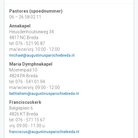
Pastores (spoednummer)
06 – 26 58 02 11
Annakapel
Heusdenhoutseweg 34
4817 NC Breda
tel: 076 - 521 90 87
ma/woe/vrij: 10:00 - 12:00
michael@augustinusparochiebreda.nl
Maria Dymphnakapel
Moerenpad 10
4824 PA Breda
tel: 076 - 541 01 94
ma/woe/vrij: 09:00 - 12:00
bethlehem@augustinusparochiebreda.nl
Franciscuskerk
Belgiëplein 6
4826 KT Breda
tel: 076 - 571 15 67
vrij: 09:00 - 11.30 u
franciscus@augustinusparochiebreda.nl