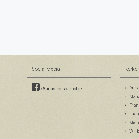
Social Media
Kerke
Anna
/Augustinusparochie
Mari
Fran
Luca
Mich
Will