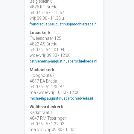
Belgiëplein 6
4826 KT Breda
tel: 076 - 571 15 67
vrij: 09:00 - 11.30 u
franciscus@augustinusparochiebreda.nl
Lucaskerk
Tweeschaar 125
4822 AS Breda
tel: 076 - 541 01 94
woe/vrij: 09:00 - 12:00
bethlehem@augustinusparochiebreda.nl
Michaelkerk
Hooghout 67
4817 EA Breda
tel: 076 - 521 90 87
ma /woe/vrij: 10:00 - 12:00
michael@augustinusparochiebreda.nl
Willibrorduskerk
Kerkstraat 1
4847 RM Teteringen
tel: 076 - 571 32 03
ma t/m vrij: 09:30 - 11:00