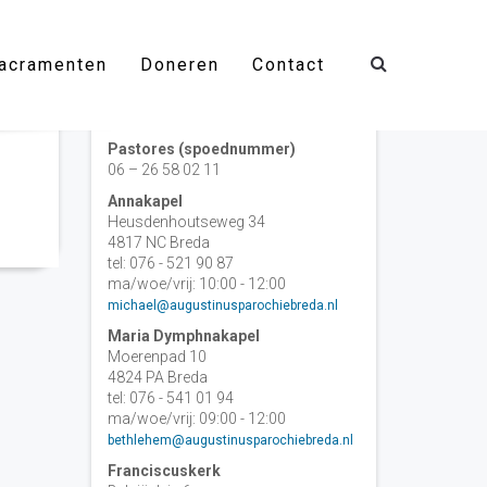
acramenten
Doneren
Contact
Contact
Pastores (spoednummer)
06 – 26 58 02 11
Annakapel
Heusdenhoutseweg 34
4817 NC Breda
tel: 076 - 521 90 87
ma/woe/vrij: 10:00 - 12:00
michael@augustinusparochiebreda.nl
Maria Dymphnakapel
Moerenpad 10
4824 PA Breda
tel: 076 - 541 01 94
ma/woe/vrij: 09:00 - 12:00
bethlehem@augustinusparochiebreda.nl
Franciscuskerk