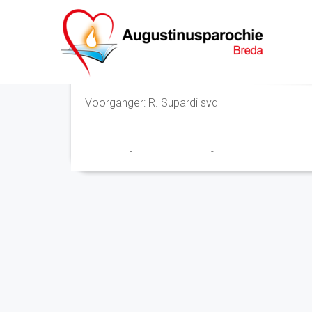
Eucharistieviering
Voorganger: R. Supardi svd
Franciscus
-
15 september 2022
-
No Comments