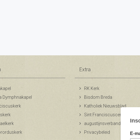
n
Extra
kapel
RK Kerk
a Dymphnakapel
Bisdom Breda
ciscuskerk
Katholiek Nieuwsblad
skerk
Sint Franciscuscentrum
aelkerk
augustijnsverband.nl
ibrorduskerk
Privacybeleid