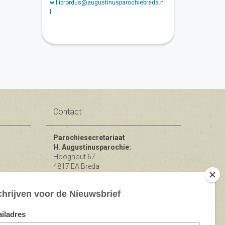
willibrordus@augustinusparochiebreda.n
l
Contact
Parochiesecretariaat
H. Augustinusparochie:
Hooghout 67
4817 EA Breda
KvK nr 74865846
Bereikbaar op ma-woe-vrijdag van
10.00 - 12.00 uur.
michael@augustinusparochiebreda.nl
076 - 521 90 87