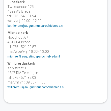
Lucaskerk
Tweeschaar 125
4822 AS Breda
tel: 076 - 541 01 94
woe/vrij: 09:00 - 12:00
bethlehem@augustinusparochiebreda.nl
Michaelkerk
Hooghout 67
4817 EA Breda
tel: 076 - 521 90 87
ma /woe/vrij: 10:00 - 12:00
michael@augustinusparochiebreda.nl
Willibrorduskerk
Kerkstraat 1
4847 RM Teteringen
tel: 076 - 571 32 03
ma t/m vrij: 09:30 - 11:00
willibrordus@augustinusparochiebreda.nl