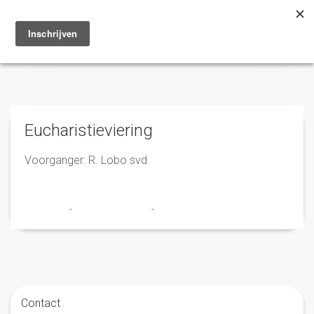
Toggle
navigation
Eucharistieviering
Voorganger: R. Lobo svd
Franciscus
-
15 september 2022
-
No Comments
Contact