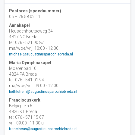
Pastores (spoednummer)
06 – 26 58 02 11
Annakapel
Heusdenhoutseweg 34
4817 NC Breda
tel: 076 - 521 90 87
ma/woe/vrij: 10:00 - 12:00
michael@augustinusparochiebreda.nl
Maria Dymphnakapel
Moerenpad 10
4824 PA Breda
tel: 076 - 541 01 94
ma/woe/vrij: 09:00 - 12:00
bethlehem@augustinusparochiebreda.nl
Franciscuskerk
Belgiëplein 6
4826 KT Breda
tel: 076 - 571 15 67
vrij: 09:00 - 11.30 u
franciscus@augustinusparochiebreda.nl