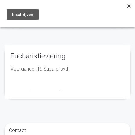
Toggle
navigation
Eucharistieviering
Voorganger: R. Supardi svd
Franciscus
-
2 augustus 2022
-
No Comments
Contact