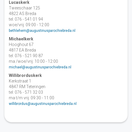
Lucaskerk
Tweeschaar 125
4822 AS Breda
tel: 076 - 541 01 94
woe/vrij: 09:00 - 12:00
bethlehem@augustinusparochiebreda.nl
Michaelkerk
Hooghout 67
4817 EA Breda
tel: 076 - 521 90 87
ma /woe/vrij: 10:00 - 12:00
michael@augustinusparochiebreda.nl
Willibrorduskerk
Kerkstraat 1
4847 RM Teteringen
tel: 076 - 571 32 03
ma t/m vrij: 09:30 - 11:00
willibrordus@augustinusparochiebreda.nl