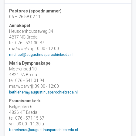
Pastores (spoednummer)
06 – 26 58 02 11
Annakapel
Heusdenhoutseweg 34
4817 NC Breda
tel: 076 - 521 90 87
ma/woe/vrij: 10:00 - 12:00
michael@augustinusparochiebreda.nl
Maria Dymphnakapel
Moerenpad 10
4824 PA Breda
tel: 076 - 541 01 94
ma/woe/vrij: 09:00 - 12:00
bethlehem@augustinusparochiebreda.nl
Franciscuskerk
Belgiëplein 6
4826 KT Breda
tel: 076 - 571 15 67
vrij: 09:00 - 11.30 u
franciscus@augustinusparochiebreda.nl