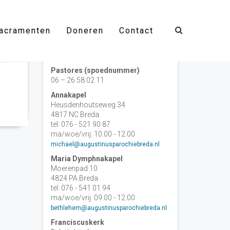
acramenten
Doneren
Contact
Contact
Pastores (spoednummer)
06 – 26 58 02 11
Annakapel
Heusdenhoutseweg 34
4817 NC Breda
tel: 076 - 521 90 87
ma/woe/vrij: 10:00 - 12:00
michael@augustinusparochiebreda.nl
Maria Dymphnakapel
Moerenpad 10
4824 PA Breda
tel: 076 - 541 01 94
ma/woe/vrij: 09:00 - 12:00
bethlehem@augustinusparochiebreda.nl
Franciscuskerk