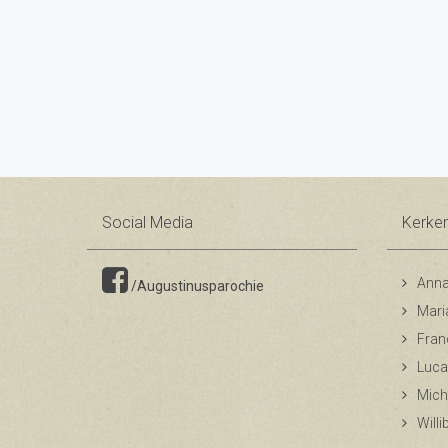
Social Media
Kerke
Anna
/Augustinusparochie
Mari
Fran
Luca
Mich
Will