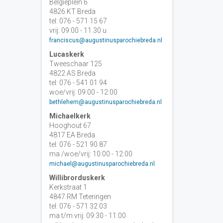
Belgiëplein 6
4826 KT Breda
tel: 076 - 571 15 67
vrij: 09:00 - 11.30 u
franciscus@augustinusparochiebreda.nl
Lucaskerk
Tweeschaar 125
4822 AS Breda
tel: 076 - 541 01 94
woe/vrij: 09:00 - 12:00
bethlehem@augustinusparochiebreda.nl
Michaelkerk
Hooghout 67
4817 EA Breda
tel: 076 - 521 90 87
ma /woe/vrij: 10:00 - 12:00
michael@augustinusparochiebreda.nl
Willibrorduskerk
Kerkstraat 1
4847 RM Teteringen
tel: 076 - 571 32 03
ma t/m vrij: 09:30 - 11:00