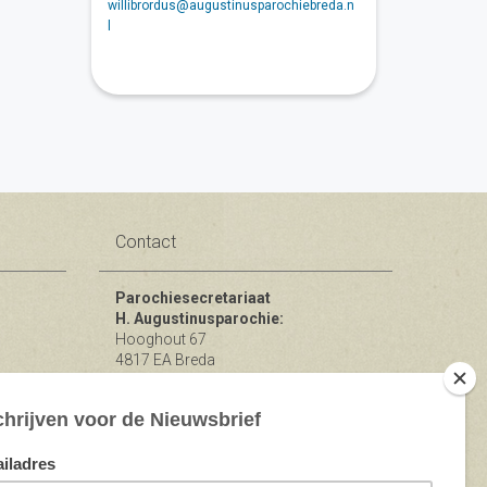
willibrordus@augustinusparochiebreda.n
l
Contact
Parochiesecretariaat
H. Augustinusparochie:
Hooghout 67
4817 EA Breda
KvK nr 74865846
Bereikbaar op ma-woe-vrijdag van
10.00 - 12.00 uur.
michael@augustinusparochiebreda.nl
076 - 521 90 87