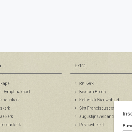
n
Extra
kapel
RK Kerk
a Dymphnakapel
Bisdom Breda
ciscuskerk
Katholiek Nieuwsblad
skerk
Sint Franciscuscentrum
aelkerk
augustijnsverband.nl
ibrorduskerk
Privacybeleid