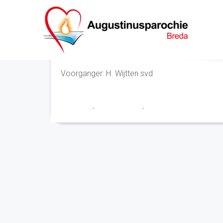
Eucharistieviering
Voorganger: H. Wijtten svd
Franciscus
-
2 augustus 2022
-
No Comments