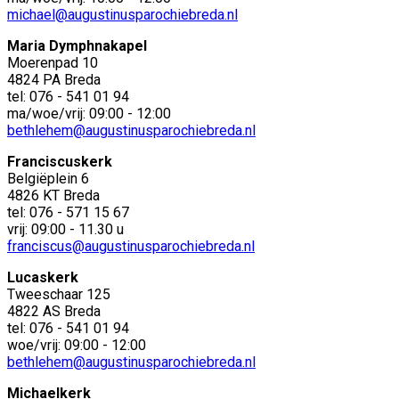
michael@augustinusparochiebreda.nl
Maria Dymphnakapel
Moerenpad 10
4824 PA Breda
tel: 076 - 541 01 94
ma/woe/vrij: 09:00 - 12:00
bethlehem@augustinusparochiebreda.nl
Franciscuskerk
Belgiëplein 6
4826 KT Breda
tel: 076 - 571 15 67
vrij: 09:00 - 11.30 u
franciscus@augustinusparochiebreda.nl
Lucaskerk
Tweeschaar 125
4822 AS Breda
tel: 076 - 541 01 94
woe/vrij: 09:00 - 12:00
bethlehem@augustinusparochiebreda.nl
Michaelkerk