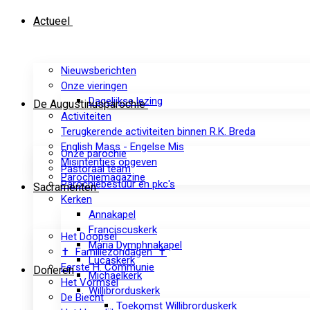
Actueel
Nieuwsberichten
Onze vieringen
Dagelijkse lezing
De Augustinusparochie
Activiteiten
Terugkerende activiteiten binnen R.K. Breda
English Mass - Engelse Mis
Onze parochie
Misintenties opgeven
Pastoraal team
Parochiemagazine
Parochiebestuur en pkc's
Sacramenten
Kerken
Annakapel
Franciscuskerk
Het Doopsel
Maria Dymphnakapel
✝ Familiezondagen ✝
Lucaskerk
Eerste H. Communie
Doneren
Michaelkerk
Het Vormsel
Willibrorduskerk
De Biecht
Toekomst Willibrorduskerk