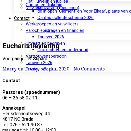
Het Huwelijk en jubilea
Caritas en diakonie
De Ziekenzalving (bedienen)
de inlopen ‘Clement’ en ‘voor Elkaar’, plaats van
Caritas collecteschema 2026
Contact
Werkgroepen en vrijwilligers
Parochiebijdragen en financiën
Tarieven 2026
Uitvaart en begraven
Eucharistieviering
Grafrechten en onderhoud
Vertrouwenspersoon
Voorganger: R. Supardi
Tarieven 2026
Marry en Trudy
-
29 juni 2020
-
No Comments
Privacy beleid
Contact
Pastores (spoednummer)
06 – 26 58 02 11
Annakapel
Heusdenhoutseweg 34
4817 NC Breda
tel: 076 - 521 90 87
ma/woe/vrij: 10:00 - 12:00