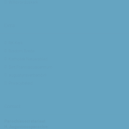
Willibrorduskerk
Extra
RK Kerk
Bisdom Breda
Katholiek Nieuwsblad
Sint Franciscuscentrum
augustijnsverband.nl
Privacybeleid
Contact
Parochiesecretariaat
H. Augustinusparochie: