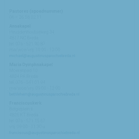
Pastores (spoednummer)
06 – 26 58 02 11
Annakapel
Heusdenhoutseweg 34
4817 NC Breda
tel: 076 - 521 90 87
ma/woe/vrij: 10:00 - 12:00
michael@augustinusparochiebreda.nl
Maria Dymphnakapel
Moerenpad 10
4824 PA Breda
tel: 076 - 541 01 94
ma/woe/vrij: 09:00 - 12:00
bethlehem@augustinusparochiebreda.nl
Franciscuskerk
Belgiëplein 6
4826 KT Breda
tel: 076 - 571 15 67
vrij: 09:00 - 11.30 u
franciscus@augustinusparochiebreda.nl