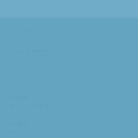
Social Media
/Augustinusparochie
Kerken
Annakapel
Maria Dymphnakapel
Franciscuskerk
Lucaskerk
Michaelkerk