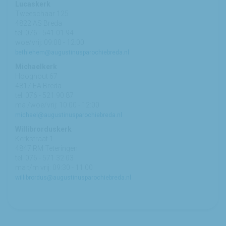
Lucaskerk
Tweeschaar 125
4822 AS Breda
tel: 076 - 541 01 94
woe/vrij: 09:00 - 12:00
bethlehem@augustinusparochiebreda.nl
Michaelkerk
Hooghout 67
4817 EA Breda
tel: 076 - 521 90 87
ma /woe/vrij: 10:00 - 12:00
michael@augustinusparochiebreda.nl
Willibrorduskerk
Kerkstraat 1
4847 RM Teteringen
tel: 076 - 571 32 03
ma t/m vrij: 09:30 - 11:00
willibrordus@augustinusparochiebreda.nl