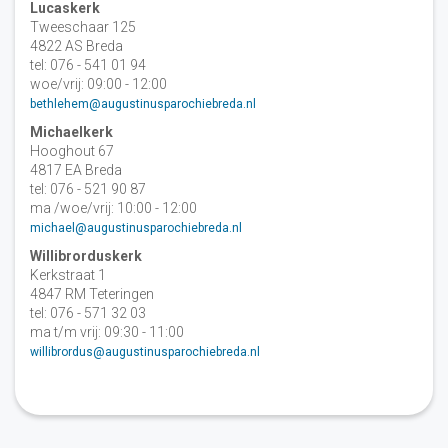
Lucaskerk
Tweeschaar 125
4822 AS Breda
tel: 076 - 541 01 94
woe/vrij: 09:00 - 12:00
bethlehem@augustinusparochiebreda.nl
Michaelkerk
Hooghout 67
4817 EA Breda
tel: 076 - 521 90 87
ma /woe/vrij: 10:00 - 12:00
michael@augustinusparochiebreda.nl
Willibrorduskerk
Kerkstraat 1
4847 RM Teteringen
tel: 076 - 571 32 03
ma t/m vrij: 09:30 - 11:00
willibrordus@augustinusparochiebreda.nl