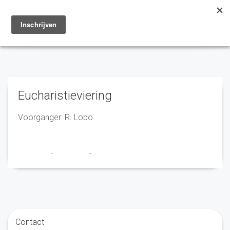
Toggle
navigation
Eucharistieviering
Voorganger: R. Lobo
Franciscus
-
26 juli 2022
-
No Comments
Contact