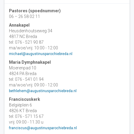
Pastores (spoednummer)
06 – 26 58 02 11
Annakapel
Heusdenhoutseweg 34
4817 NC Breda
tel: 076 - 521 90 87
ma/woe/vrij: 10:00 - 12:00
michael@augustinusparochiebreda.nl
Maria Dymphnakapel
Moerenpad 10
4824 PA Breda
tel: 076 - 541 01 94
ma/woe/vrij: 09:00 - 12:00
bethlehem@augustinusparochiebreda.nl
Franciscuskerk
Belgiëplein 6
4826 KT Breda
tel: 076 - 571 15 67
vrij: 09:00 - 11.30 u
franciscus@augustinusparochiebreda.nl