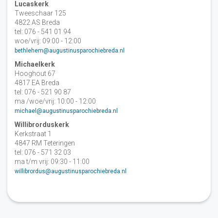
Lucaskerk
Tweeschaar 125
4822 AS Breda
tel: 076 - 541 01 94
woe/vrij: 09:00 - 12:00
bethlehem@augustinusparochiebreda.nl
Michaelkerk
Hooghout 67
4817 EA Breda
tel: 076 - 521 90 87
ma /woe/vrij: 10:00 - 12:00
michael@augustinusparochiebreda.nl
Willibrorduskerk
Kerkstraat 1
4847 RM Teteringen
tel: 076 - 571 32 03
ma t/m vrij: 09:30 - 11:00
willibrordus@augustinusparochiebreda.nl