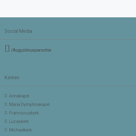
Social Media
/Augustinusparochie
Kerken
Annakapel
Maria Dymphnakapel
Franciscuskerk
Lucaskerk
Michaelkerk