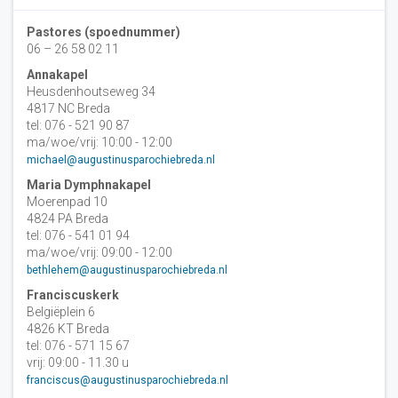
Pastores (spoednummer)
06 – 26 58 02 11
Annakapel
Heusdenhoutseweg 34
4817 NC Breda
tel: 076 - 521 90 87
ma/woe/vrij: 10:00 - 12:00
michael@augustinusparochiebreda.nl
Maria Dymphnakapel
Moerenpad 10
4824 PA Breda
tel: 076 - 541 01 94
ma/woe/vrij: 09:00 - 12:00
bethlehem@augustinusparochiebreda.nl
Franciscuskerk
Belgiëplein 6
4826 KT Breda
tel: 076 - 571 15 67
vrij: 09:00 - 11.30 u
franciscus@augustinusparochiebreda.nl