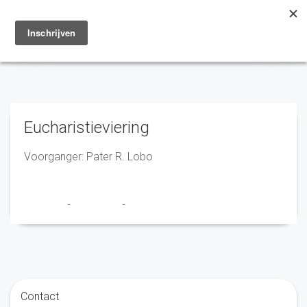
Toggle
navigation
Eucharistieviering
Voorganger: Pater R. Lobo
Franciscus
-
16 juni 2022
-
No Comments
Contact