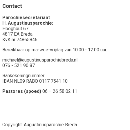
Contact
Parochiesecretariaat
H. Augustinusparochie:
Hooghout 67
4817 EA Breda
KvK nr 74865846
Bereikbaar op ma-woe-vrijdag van 10.00 - 12.00 uur.
michael@augustinusparochiebreda.nl
076 - 521 90 87
Bankekeningnummer:
IBAN NL09 RABO 0117 7541 10
Pastores (spoed)
06 – 26 58 02 11
Copyright: Augustinusparochie Breda