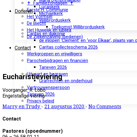
Maria Dymphnakapel
✝ Familiezondagen ✝
Lucaskerk
Eerste H. Communie
Doneren
Michaelkerk
Het Vormsel
Willibrorduskerk
De Biecht
Toekomst Willibrorduskerk
Het Huwelijk en jubilea
Caritas en diakonie
De Ziekenzalving (bedienen)
de inlopen ‘Clement’ en ‘voor Elkaar’, plaats van
Caritas collecteschema 2026
Contact
Werkgroepen en vrijwilligers
Parochiebijdragen en financiën
Tarieven 2026
Uitvaart en begraven
Eucharistieviering
Grafrechten en onderhoud
Vertrouwenspersoon
Voorganger: R. Lobo
Tarieven 2026
Engelstalige viering
Privacy beleid
Marry en Trudy
-
21 augustus 2020
-
No Comments
Contact
Pastores (spoednummer)
06 – 26 58 02 11