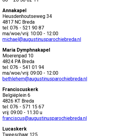
Annakapel
Heusdenhoutseweg 34
4817 NC Breda
tel: 076 - 521 90 87
ma/woe/vrij: 10:00 - 12:00
michael@augustinusparochiebreda.nl
Maria Dymphnakapel
Moerenpad 10
4824 PA Breda
tel: 076 - 541 01 94
ma/woe/vrij: 09:00 - 12:00
bethlehem@augustinusparochiebreda.nl
Franciscuskerk
Belgiëplein 6
4826 KT Breda
tel: 076 - 571 15 67
vrij: 09:00 - 11.30 u
franciscus@augustinusparochiebreda.nl
Lucaskerk
Tweeschaar 125