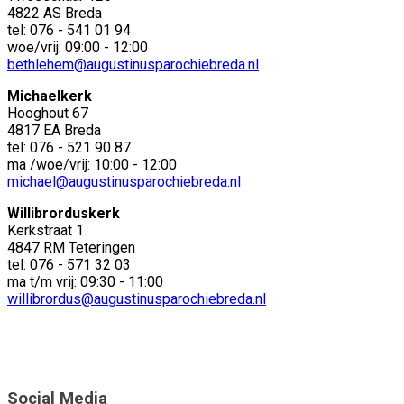
4822 AS Breda
tel: 076 - 541 01 94
woe/vrij: 09:00 - 12:00
bethlehem@augustinusparochiebreda.nl
Michaelkerk
Hooghout 67
4817 EA Breda
tel: 076 - 521 90 87
ma /woe/vrij: 10:00 - 12:00
michael@augustinusparochiebreda.nl
Willibrorduskerk
Kerkstraat 1
4847 RM Teteringen
tel: 076 - 571 32 03
ma t/m vrij: 09:30 - 11:00
willibrordus@augustinusparochiebreda.nl
Social Media