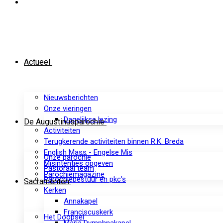
Actueel
Nieuwsberichten
Onze vieringen
Dagelijkse lezing
De Augustinusparochie
Activiteiten
Terugkerende activiteiten binnen R.K. Breda
English Mass - Engelse Mis
Onze parochie
Misintenties opgeven
Pastoraal team
Parochiemagazine
Parochiebestuur en pkc's
Sacramenten
Kerken
Annakapel
Franciscuskerk
Het Doopsel