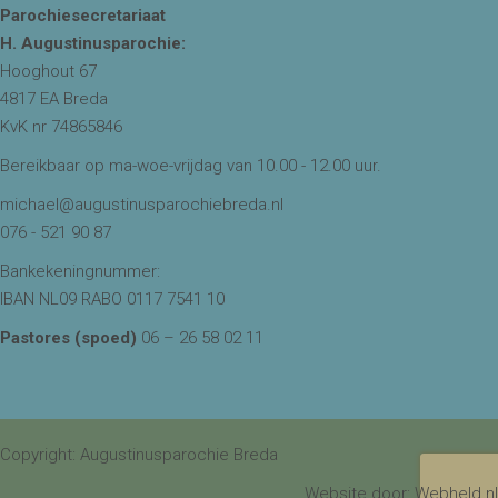
Parochiesecretariaat
H. Augustinusparochie:
Hooghout 67
4817 EA Breda
KvK nr 74865846
Bereikbaar op ma-woe-vrijdag van 10.00 - 12.00 uur.
michael@augustinusparochiebreda.nl
076 - 521 90 87
Bankekeningnummer:
IBAN NL09 RABO 0117 7541 10
Pastores (spoed)
06 – 26 58 02 11
Copyright: Augustinusparochie Breda
Website door:
Webheld.nl