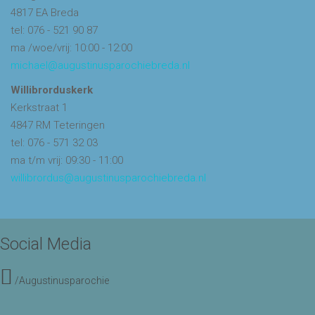
4817 EA Breda
tel: 076 - 521 90 87
ma /woe/vrij: 10:00 - 12:00
michael@augustinusparochiebreda.nl
Willibrorduskerk
Kerkstraat 1
4847 RM Teteringen
tel: 076 - 571 32 03
ma t/m vrij: 09:30 - 11:00
willibrordus@augustinusparochiebreda.nl
Social Media
/Augustinusparochie