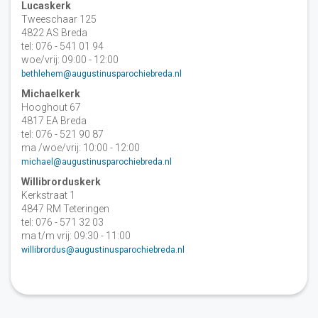
Lucaskerk
Tweeschaar 125
4822 AS Breda
tel: 076 - 541 01 94
woe/vrij: 09:00 - 12:00
bethlehem@augustinusparochiebreda.nl
Michaelkerk
Hooghout 67
4817 EA Breda
tel: 076 - 521 90 87
ma /woe/vrij: 10:00 - 12:00
michael@augustinusparochiebreda.nl
Willibrorduskerk
Kerkstraat 1
4847 RM Teteringen
tel: 076 - 571 32 03
ma t/m vrij: 09:30 - 11:00
willibrordus@augustinusparochiebreda.nl