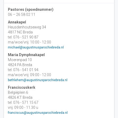
Pastores (spoednummer)
06 – 26 58 02 11
Annakapel
Heusdenhoutseweg 34
4817 NC Breda
tel: 076 - 521 90 87
ma/woe/vrij: 10:00 - 12:00
michael@augustinusparochiebreda.nl
Maria Dymphnakapel
Moerenpad 10
4824 PA Breda
tel: 076 - 541 01 94
ma/woe/vrij: 09:00 - 12:00
bethlehem@augustinusparochiebreda.nl
Franciscuskerk
Belgiëplein 6
4826 KT Breda
tel: 076 - 571 15 67
vrij: 09:00 - 11.30 u
franciscus@augustinusparochiebreda.nl