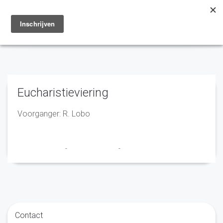
Toggle
navigation
Eucharistieviering
Voorganger: R. Lobo
Marry en Trudy
-
21 augustus 2020
-
No Comments
Contact