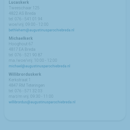
Lucaskerk
Tweeschaar 125
4822 AS Breda
tel: 076 - 541 01 94
woe/vrij: 09:00 - 12:00
bethlehem@augustinusparochiebreda.nl
Michaelkerk
Hooghout 67
4817 EA Breda
tel: 076 - 521 90 87
ma /woe/vrij: 10:00 - 12:00
michael@augustinusparochiebreda.nl
Willibrorduskerk
Kerkstraat 1
4847 RM Teteringen
tel: 076 - 571 32 03
ma t/m vrij: 09:30 - 11:00
willibrordus@augustinusparochiebreda.nl