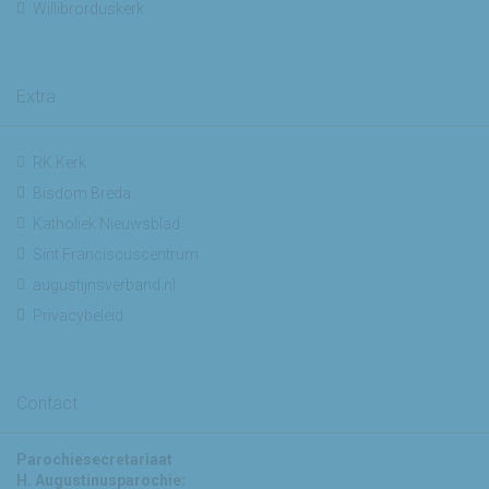
Willibrorduskerk
Extra
RK Kerk
Bisdom Breda
Katholiek Nieuwsblad
Sint Franciscuscentrum
augustijnsverband.nl
Privacybeleid
Contact
Parochiesecretariaat
H. Augustinusparochie: