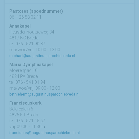
Pastores (spoednummer)
06 – 26 58 02 11
Annakapel
Heusdenhoutseweg 34
4817 NC Breda
tel: 076 - 521 90 87
ma/woe/vrij: 10:00 - 12:00
michael@augustinusparochiebreda.nl
Maria Dymphnakapel
Moerenpad 10
4824 PA Breda
tel: 076 - 541 01 94
ma/woe/vrij: 09:00 - 12:00
bethlehem@augustinusparochiebreda.nl
Franciscuskerk
Belgiëplein 6
4826 KT Breda
tel: 076 - 571 15 67
vrij: 09:00 - 11.30 u
franciscus@augustinusparochiebreda.nl