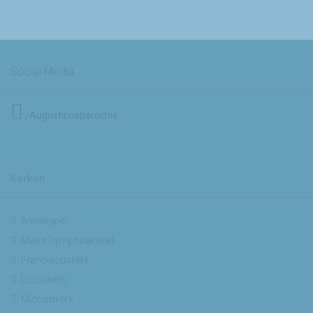
Social Media
/Augustinusparochie
Kerken
Annakapel
Maria Dymphnakapel
Franciscuskerk
Lucaskerk
Michaelkerk