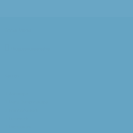
Social Media
/Augustinusparochie
Kerken
Annakapel
Maria Dymphnakapel
Franciscuskerk
Lucaskerk
Michaelkerk