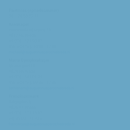
Pastores (spoednummer)
06 – 26 58 02 11
Annakapel
Heusdenhoutseweg 34
4817 NC Breda
tel: 076 - 521 90 87
ma/woe/vrij: 10:00 - 12:00
michael@augustinusparochiebreda.nl
Maria Dymphnakapel
Moerenpad 10
4824 PA Breda
tel: 076 - 541 01 94
ma/woe/vrij: 09:00 - 12:00
bethlehem@augustinusparochiebreda.nl
Franciscuskerk
Belgiëplein 6
4826 KT Breda
tel: 076 - 571 15 67
vrij: 09:00 - 11.30 u
franciscus@augustinusparochiebreda.nl