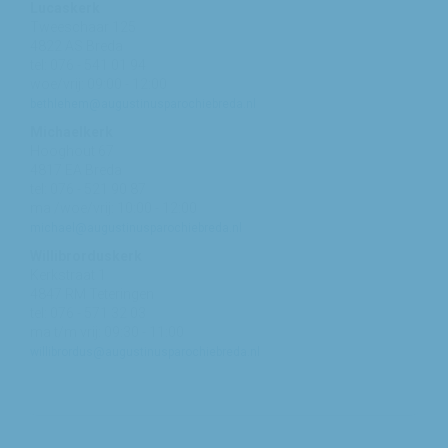
Lucaskerk
Tweeschaar 125
4822 AS Breda
tel: 076 - 541 01 94
woe/vrij: 09:00 - 12:00
bethlehem@augustinusparochiebreda.nl
Michaelkerk
Hooghout 67
4817 EA Breda
tel: 076 - 521 90 87
ma /woe/vrij: 10:00 - 12:00
michael@augustinusparochiebreda.nl
Willibrorduskerk
Kerkstraat 1
4847 RM Teteringen
tel: 076 - 571 32 03
ma t/m vrij: 09:30 - 11:00
willibrordus@augustinusparochiebreda.nl