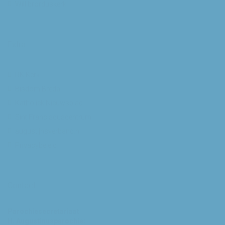
Willibrorduskerk
Extra
RK Kerk
Bisdom Breda
Katholiek Nieuwsblad
Sint Franciscuscentrum
augustijnsverband.nl
Privacybeleid
Contact
Parochiesecretariaat
H. Augustinusparochie: