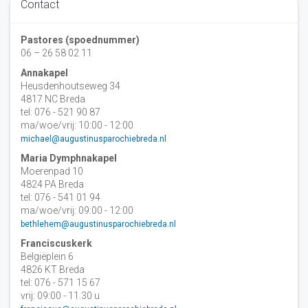
Contact
Pastores (spoednummer)
06 – 26 58 02 11
Annakapel
Heusdenhoutseweg 34
4817 NC Breda
tel: 076 - 521 90 87
ma/woe/vrij: 10:00 - 12:00
michael@augustinusparochiebreda.nl
Maria Dymphnakapel
Moerenpad 10
4824 PA Breda
tel: 076 - 541 01 94
ma/woe/vrij: 09:00 - 12:00
bethlehem@augustinusparochiebreda.nl
Franciscuskerk
Belgiëplein 6
4826 KT Breda
tel: 076 - 571 15 67
vrij: 09:00 - 11.30 u