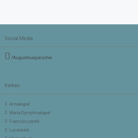
Social Media
/Augustinusparochie
Kerken
Annakapel
Maria Dymphnakapel
Franciscuskerk
Lucaskerk