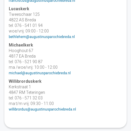
franciscus@augustinusparochiebreda.nl
Lucaskerk
Tweeschaar 125
4822 AS Breda
tel: 076 - 541 01 94
woe/vrij: 09:00 - 12:00
bethlehem@augustinusparochiebreda.nl
Michaelkerk
Hooghout 67
4817 EA Breda
tel: 076 - 521 90 87
ma /woe/vrij: 10:00 - 12:00
michael@augustinusparochiebreda.nl
Willibrorduskerk
Kerkstraat 1
4847 RM Teteringen
tel: 076 - 571 32 03
ma t/m vrij: 09:30 - 11:00
willibrordus@augustinusparochiebreda.nl