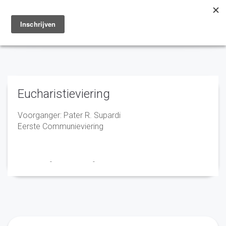
Toggle
navigation
Eucharistieviering
Voorganger: Pater R. Supardi
Eerste Communieviering
Franciscus
-
28 april 2022
-
No Comments