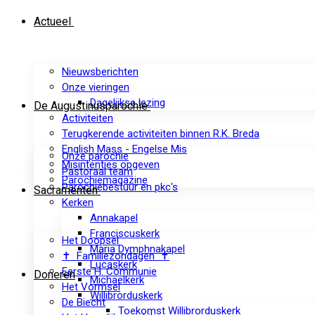
Actueel
Nieuwsberichten
Onze vieringen
Dagelijkse lezing
De Augustinusparochie
Activiteiten
Terugkerende activiteiten binnen R.K. Breda
English Mass - Engelse Mis
Onze parochie
Misintenties opgeven
Pastoraal team
Parochiemagazine
Parochiebestuur en pkc's
Sacramenten
Kerken
Annakapel
Franciscuskerk
Het Doopsel
Maria Dymphnakapel
✝ Familiezondagen ✝
Lucaskerk
Eerste H. Communie
Doneren
Michaelkerk
Het Vormsel
Willibrorduskerk
De Biecht
Toekomst Willibrorduskerk