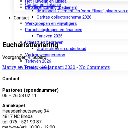
Het Huwelijk en jubilea
Caritas en diakonie
De Ziekenzalving (bedienen)
de inlopen ‘Clement’ en ‘voor Elkaar’, plaats van
Caritas collecteschema 2026
Contact
Werkgroepen en vrijwilligers
Parochiebijdragen en financiën
Tarieven 2026
Uitvaart en begraven
Eucharistieviering
Grafrechten en onderhoud
Vertrouwenspersoon
Voorganger: R. Supardi
Tarieven 2026
Marry en Trudy
-
16 januari 2020
-
No Comments
Privacy beleid
Contact
Pastores (spoednummer)
06 – 26 58 02 11
Annakapel
Heusdenhoutseweg 34
4817 NC Breda
tel: 076 - 521 90 87
ma/woe/vrij: 10:00 - 12:00