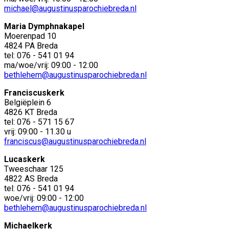
michael@augustinusparochiebreda.nl
Maria Dymphnakapel
Moerenpad 10
4824 PA Breda
tel: 076 - 541 01 94
ma/woe/vrij: 09:00 - 12:00
bethlehem@augustinusparochiebreda.nl
Franciscuskerk
Belgiëplein 6
4826 KT Breda
tel: 076 - 571 15 67
vrij: 09:00 - 11.30 u
franciscus@augustinusparochiebreda.nl
Lucaskerk
Tweeschaar 125
4822 AS Breda
tel: 076 - 541 01 94
woe/vrij: 09:00 - 12:00
bethlehem@augustinusparochiebreda.nl
Michaelkerk