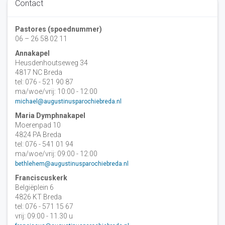
Contact
Pastores (spoednummer)
06 – 26 58 02 11
Annakapel
Heusdenhoutseweg 34
4817 NC Breda
tel: 076 - 521 90 87
ma/woe/vrij: 10:00 - 12:00
michael@augustinusparochiebreda.nl
Maria Dymphnakapel
Moerenpad 10
4824 PA Breda
tel: 076 - 541 01 94
ma/woe/vrij: 09:00 - 12:00
bethlehem@augustinusparochiebreda.nl
Franciscuskerk
Belgiëplein 6
4826 KT Breda
tel: 076 - 571 15 67
vrij: 09:00 - 11.30 u