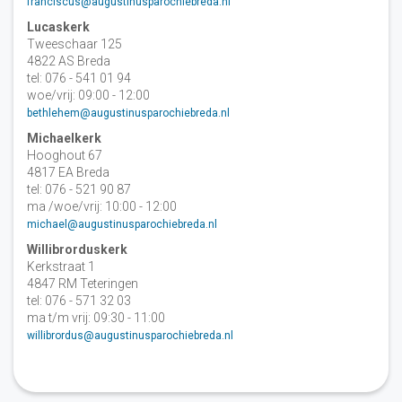
franciscus@augustinusparochiebreda.nl
Lucaskerk
Tweeschaar 125
4822 AS Breda
tel: 076 - 541 01 94
woe/vrij: 09:00 - 12:00
bethlehem@augustinusparochiebreda.nl
Michaelkerk
Hooghout 67
4817 EA Breda
tel: 076 - 521 90 87
ma /woe/vrij: 10:00 - 12:00
michael@augustinusparochiebreda.nl
Willibrorduskerk
Kerkstraat 1
4847 RM Teteringen
tel: 076 - 571 32 03
ma t/m vrij: 09:30 - 11:00
willibrordus@augustinusparochiebreda.nl