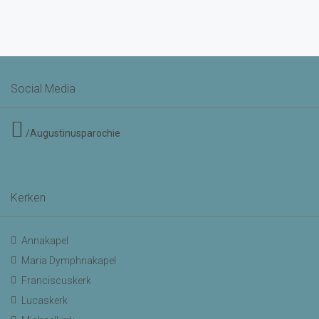
Social Media
/Augustinusparochie
Kerken
Annakapel
Maria Dymphnakapel
Franciscuskerk
Lucaskerk