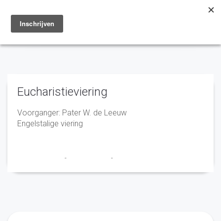
Toggle
navigation
Eucharistieviering
Voorganger: Pater W. de Leeuw
Engelstalige viering
Marry en Trudy
-
29 maart 2022
-
No Comments