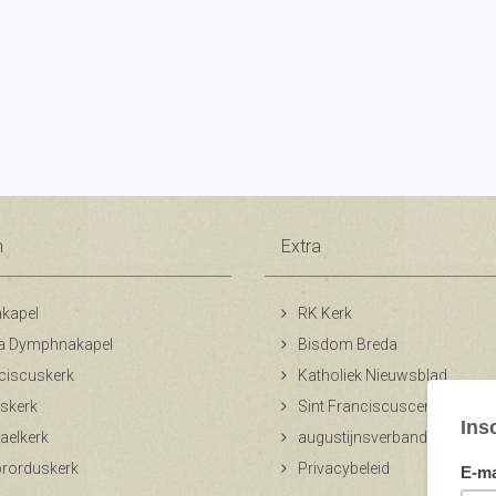
n
Extra
kapel
RK Kerk
a Dymphnakapel
Bisdom Breda
ciscuskerk
Katholiek Nieuwsblad
skerk
Sint Franciscuscentrum
aelkerk
augustijnsverband.nl
ibrorduskerk
Privacybeleid