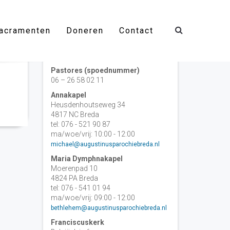
acramenten
Doneren
Contact
Contact
Pastores (spoednummer)
06 – 26 58 02 11
Annakapel
Heusdenhoutseweg 34
4817 NC Breda
tel: 076 - 521 90 87
ma/woe/vrij: 10:00 - 12:00
michael@augustinusparochiebreda.nl
Maria Dymphnakapel
Moerenpad 10
4824 PA Breda
tel: 076 - 541 01 94
ma/woe/vrij: 09:00 - 12:00
bethlehem@augustinusparochiebreda.nl
Franciscuskerk