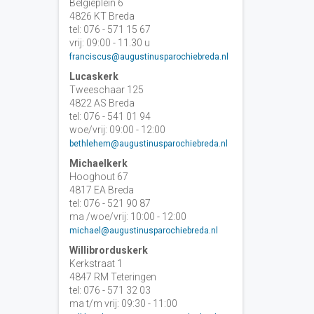
Belgiëplein 6
4826 KT Breda
tel: 076 - 571 15 67
vrij: 09:00 - 11.30 u
franciscus@augustinusparochiebreda.nl
Lucaskerk
Tweeschaar 125
4822 AS Breda
tel: 076 - 541 01 94
woe/vrij: 09:00 - 12:00
bethlehem@augustinusparochiebreda.nl
Michaelkerk
Hooghout 67
4817 EA Breda
tel: 076 - 521 90 87
ma /woe/vrij: 10:00 - 12:00
michael@augustinusparochiebreda.nl
Willibrorduskerk
Kerkstraat 1
4847 RM Teteringen
tel: 076 - 571 32 03
ma t/m vrij: 09:30 - 11:00