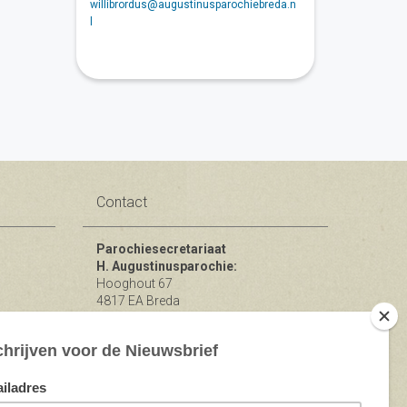
willibrordus@augustinusparochiebreda.n
l
Contact
Parochiesecretariaat
H. Augustinusparochie:
Hooghout 67
4817 EA Breda
KvK nr 74865846
Bereikbaar op ma-woe-vrijdag van
10.00 - 12.00 uur.
michael@augustinusparochiebreda.nl
076 - 521 90 87