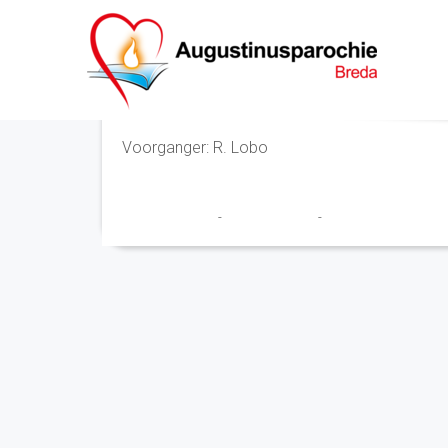
Eucharistieviering
Voorganger: R. Lobo
Marry en Trudy
-
16 januari 2020
-
No Comments