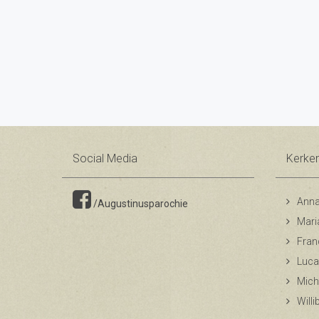
Social Media
Kerke
Anna
/Augustinusparochie
Mari
Fran
Luca
Mich
Will