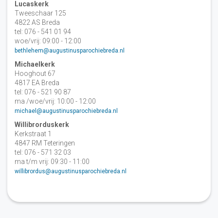
Lucaskerk
Tweeschaar 125
4822 AS Breda
tel: 076 - 541 01 94
woe/vrij: 09:00 - 12:00
bethlehem@augustinusparochiebreda.nl
Michaelkerk
Hooghout 67
4817 EA Breda
tel: 076 - 521 90 87
ma /woe/vrij: 10:00 - 12:00
michael@augustinusparochiebreda.nl
Willibrorduskerk
Kerkstraat 1
4847 RM Teteringen
tel: 076 - 571 32 03
ma t/m vrij: 09:30 - 11:00
willibrordus@augustinusparochiebreda.nl