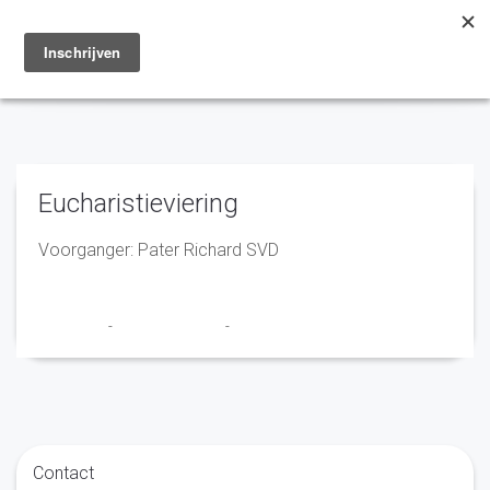
Toggle
navigation
Eucharistieviering
Voorganger: Pater Richard SVD
Franciscus
-
14 augustus 2025
-
No Comments
Contact