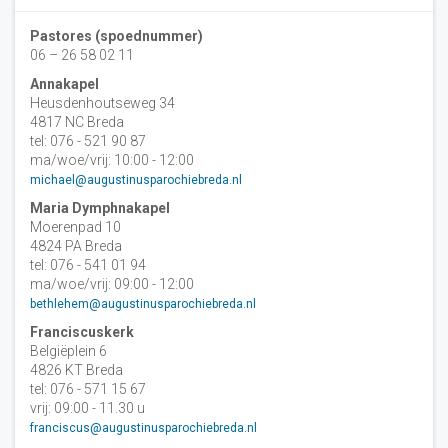
Pastores (spoednummer)
06 – 26 58 02 11
Annakapel
Heusdenhoutseweg 34
4817 NC Breda
tel: 076 - 521 90 87
ma/woe/vrij: 10:00 - 12:00
michael@augustinusparochiebreda.nl
Maria Dymphnakapel
Moerenpad 10
4824 PA Breda
tel: 076 - 541 01 94
ma/woe/vrij: 09:00 - 12:00
bethlehem@augustinusparochiebreda.nl
Franciscuskerk
Belgiëplein 6
4826 KT Breda
tel: 076 - 571 15 67
vrij: 09:00 - 11.30 u
franciscus@augustinusparochiebreda.nl