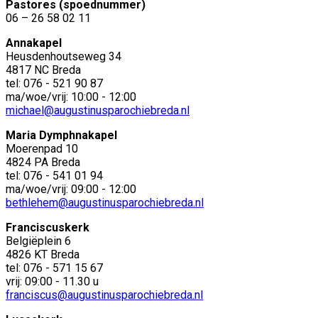
Pastores (spoednummer)
06 – 26 58 02 11
Annakapel
Heusdenhoutseweg 34
4817 NC Breda
tel: 076 - 521 90 87
ma/woe/vrij: 10:00 - 12:00
michael@augustinusparochiebreda.nl
Maria Dymphnakapel
Moerenpad 10
4824 PA Breda
tel: 076 - 541 01 94
ma/woe/vrij: 09:00 - 12:00
bethlehem@augustinusparochiebreda.nl
Franciscuskerk
Belgiëplein 6
4826 KT Breda
tel: 076 - 571 15 67
vrij: 09:00 - 11.30 u
franciscus@augustinusparochiebreda.nl