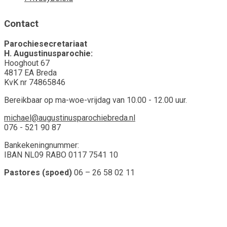
Contact
Parochiesecretariaat
H. Augustinusparochie:
Hooghout 67
4817 EA Breda
KvK nr 74865846
Bereikbaar op ma-woe-vrijdag van 10.00 - 12.00 uur.
michael@augustinusparochiebreda.nl
076 - 521 90 87
Bankekeningnummer:
IBAN NL09 RABO 0117 7541 10
Pastores (spoed)
06 – 26 58 02 11