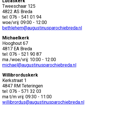
Lucaskerk
Tweeschaar 125
4822 AS Breda
tel: 076 - 541 01 94
woe/vrij: 09:00 - 12:00
bethlehem@augustinusparochiebreda.nl
Michaelkerk
Hooghout 67
4817 EA Breda
tel: 076 - 521 90 87
ma /woe/vrij: 10:00 - 12:00
michael@augustinusparochiebreda.nl
Willibrorduskerk
Kerkstraat 1
4847 RM Teteringen
tel: 076 - 571 32 03
ma t/m vrij: 09:30 - 11:00
willibrordus@augustinusparochiebreda.nl