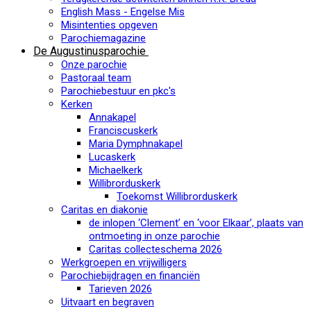
English Mass - Engelse Mis
Misintenties opgeven
Parochiemagazine
De Augustinusparochie
Onze parochie
Pastoraal team
Parochiebestuur en pkc's
Kerken
Annakapel
Franciscuskerk
Maria Dymphnakapel
Lucaskerk
Michaelkerk
Willibrorduskerk
Toekomst Willibrorduskerk
Caritas en diakonie
de inlopen ‘Clement’ en ‘voor Elkaar’, plaats van
ontmoeting in onze parochie
Caritas collecteschema 2026
Werkgroepen en vrijwilligers
Parochiebijdragen en financiën
Tarieven 2026
Uitvaart en begraven