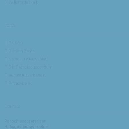
Willibrorduskerk
Extra
RK Kerk
Bisdom Breda
Katholiek Nieuwsblad
Sint Franciscuscentrum
augustijnsverband.nl
Privacybeleid
Contact
Parochiesecretariaat
H. Augustinusparochie: