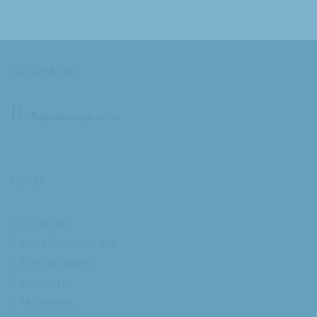
Social Media
/Augustinusparochie
Kerken
Annakapel
Maria Dymphnakapel
Franciscuskerk
Lucaskerk
Michaelkerk