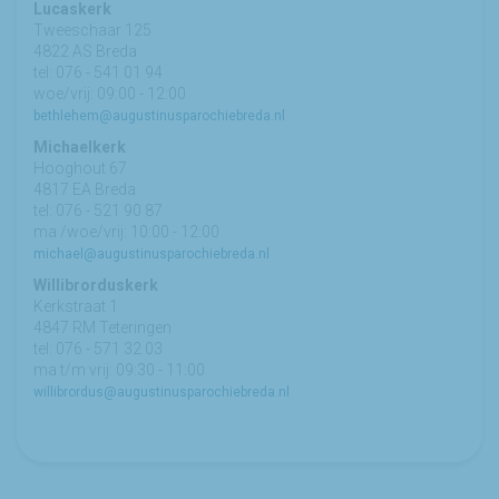
Lucaskerk
Tweeschaar 125
4822 AS Breda
tel: 076 - 541 01 94
woe/vrij: 09:00 - 12:00
bethlehem@augustinusparochiebreda.nl
Michaelkerk
Hooghout 67
4817 EA Breda
tel: 076 - 521 90 87
ma /woe/vrij: 10:00 - 12:00
michael@augustinusparochiebreda.nl
Willibrorduskerk
Kerkstraat 1
4847 RM Teteringen
tel: 076 - 571 32 03
ma t/m vrij: 09:30 - 11:00
willibrordus@augustinusparochiebreda.nl