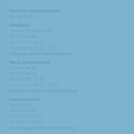
Pastores (spoednummer)
06 – 26 58 02 11
Annakapel
Heusdenhoutseweg 34
4817 NC Breda
tel: 076 - 521 90 87
ma/woe/vrij: 10:00 - 12:00
michael@augustinusparochiebreda.nl
Maria Dymphnakapel
Moerenpad 10
4824 PA Breda
tel: 076 - 541 01 94
ma/woe/vrij: 09:00 - 12:00
bethlehem@augustinusparochiebreda.nl
Franciscuskerk
Belgiëplein 6
4826 KT Breda
tel: 076 - 571 15 67
vrij: 09:00 - 11.30 u
franciscus@augustinusparochiebreda.nl