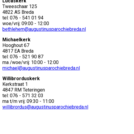
Lucaskerk
Tweeschaar 125
4822 AS Breda
tel: 076 - 541 01 94
woe/vrij: 09:00 - 12:00
bethlehem@augustinusparochiebreda.nl
Michaelkerk
Hooghout 67
4817 EA Breda
tel: 076 - 521 90 87
ma /woe/vrij: 10:00 - 12:00
michael@augustinusparochiebreda.nl
Willibrorduskerk
Kerkstraat 1
4847 RM Teteringen
tel: 076 - 571 32 03
ma t/m vrij: 09:30 - 11:00
willibrordus@augustinusparochiebreda.nl