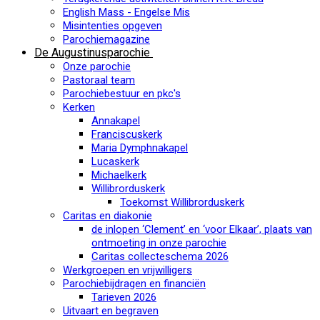
English Mass - Engelse Mis
Misintenties opgeven
Parochiemagazine
De Augustinusparochie
Onze parochie
Pastoraal team
Parochiebestuur en pkc's
Kerken
Annakapel
Franciscuskerk
Maria Dymphnakapel
Lucaskerk
Michaelkerk
Willibrorduskerk
Toekomst Willibrorduskerk
Caritas en diakonie
de inlopen ‘Clement’ en ‘voor Elkaar’, plaats van
ontmoeting in onze parochie
Caritas collecteschema 2026
Werkgroepen en vrijwilligers
Parochiebijdragen en financiën
Tarieven 2026
Uitvaart en begraven