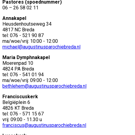
Pastores (spoednummer)
06 – 26 58 02 11
Annakapel
Heusdenhoutseweg 34
4817 NC Breda
tel: 076 - 521 90 87
ma/woe/vrij: 10:00 - 12:00
michael@augustinusparochiebreda.nl
Maria Dymphnakapel
Moerenpad 10
4824 PA Breda
tel: 076 - 541 01 94
ma/woe/vrij: 09:00 - 12:00
bethlehem@augustinusparochiebreda.nl
Franciscuskerk
Belgiëplein 6
4826 KT Breda
tel: 076 - 571 15 67
vrij: 09:00 - 11.30 u
franciscus@augustinusparochiebreda.nl