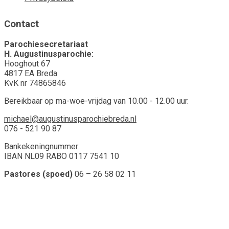
Contact
Parochiesecretariaat
H. Augustinusparochie:
Hooghout 67
4817 EA Breda
KvK nr 74865846
Bereikbaar op ma-woe-vrijdag van 10.00 - 12.00 uur.
michael@augustinusparochiebreda.nl
076 - 521 90 87
Bankekeningnummer:
IBAN NL09 RABO 0117 7541 10
Pastores (spoed)
06 – 26 58 02 11