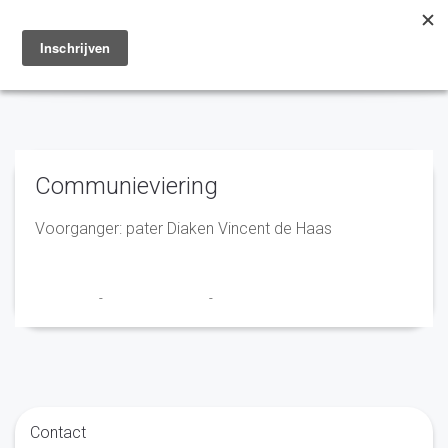
Toggle
navigation
Communieviering
Voorganger: pater Diaken Vincent de Haas
Franciscus
-
9 november 2023
-
No Comments
Contact