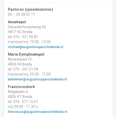
Pastores (spoednummer)
06 – 26 58 02 11
Annakapel
Heusdenhoutseweg 34
4817 NC Breda
tel: 076 - 521 90 87
ma/woe/vrij: 10:00 - 12:00
michael@augustinusparochiebreda.nl
Maria Dymphnakapel
Moerenpad 10
4824 PA Breda
tel: 076 - 541 01 94
ma/woe/vrij: 09:00 - 12:00
bethlehem@augustinusparochiebreda.nl
Franciscuskerk
Belgiëplein 6
4826 KT Breda
tel: 076 - 571 15 67
vrij: 09:00 - 11.30 u
franciscus@augustinusparochiebreda.nl