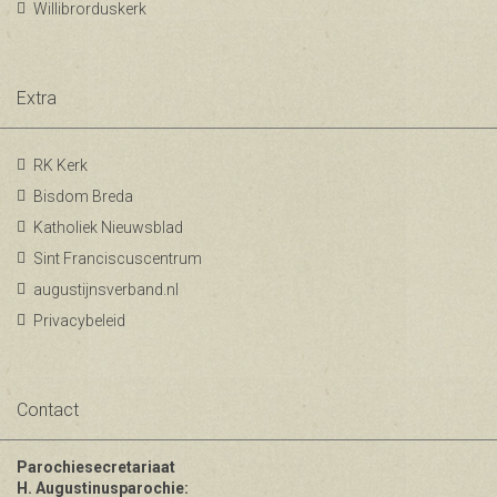
Willibrorduskerk
Extra
RK Kerk
Bisdom Breda
Katholiek Nieuwsblad
Sint Franciscuscentrum
augustijnsverband.nl
Privacybeleid
Contact
Parochiesecretariaat
H. Augustinusparochie: