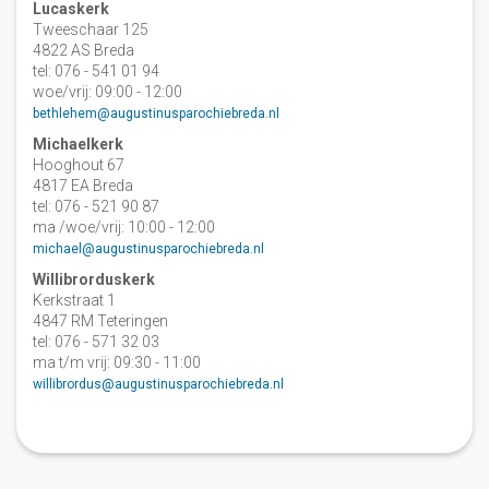
Lucaskerk
Tweeschaar 125
4822 AS Breda
tel: 076 - 541 01 94
woe/vrij: 09:00 - 12:00
bethlehem@augustinusparochiebreda.nl
Michaelkerk
Hooghout 67
4817 EA Breda
tel: 076 - 521 90 87
ma /woe/vrij: 10:00 - 12:00
michael@augustinusparochiebreda.nl
Willibrorduskerk
Kerkstraat 1
4847 RM Teteringen
tel: 076 - 571 32 03
ma t/m vrij: 09:30 - 11:00
willibrordus@augustinusparochiebreda.nl