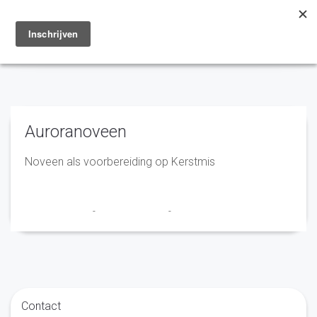
Toggle
navigation
Auroranoveen
Noveen als voorbereiding op Kerstmis
Marry en Trudy
-
9 december 2021
-
No Comments
Contact