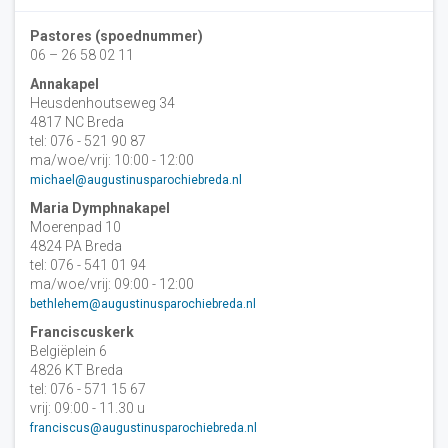
Pastores (spoednummer)
06 – 26 58 02 11
Annakapel
Heusdenhoutseweg 34
4817 NC Breda
tel: 076 - 521 90 87
ma/woe/vrij: 10:00 - 12:00
michael@augustinusparochiebreda.nl
Maria Dymphnakapel
Moerenpad 10
4824 PA Breda
tel: 076 - 541 01 94
ma/woe/vrij: 09:00 - 12:00
bethlehem@augustinusparochiebreda.nl
Franciscuskerk
Belgiëplein 6
4826 KT Breda
tel: 076 - 571 15 67
vrij: 09:00 - 11.30 u
franciscus@augustinusparochiebreda.nl