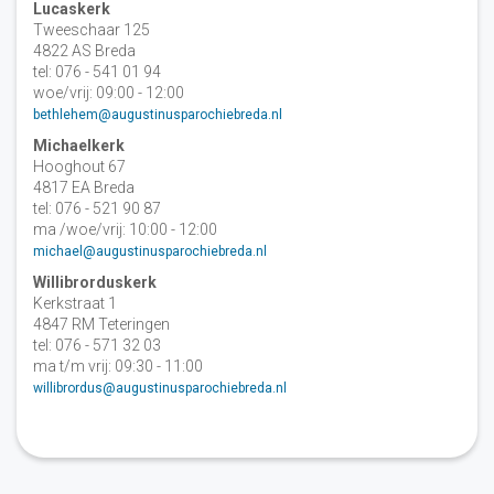
Lucaskerk
Tweeschaar 125
4822 AS Breda
tel: 076 - 541 01 94
woe/vrij: 09:00 - 12:00
bethlehem@augustinusparochiebreda.nl
Michaelkerk
Hooghout 67
4817 EA Breda
tel: 076 - 521 90 87
ma /woe/vrij: 10:00 - 12:00
michael@augustinusparochiebreda.nl
Willibrorduskerk
Kerkstraat 1
4847 RM Teteringen
tel: 076 - 571 32 03
ma t/m vrij: 09:30 - 11:00
willibrordus@augustinusparochiebreda.nl