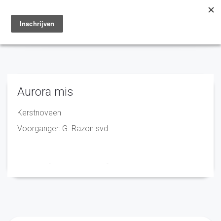
Toggle
navigation
Aurora mis
Kerstnoveen
Voorganger: G. Razon svd
Franciscus
-
10 november 2022
-
No Comments