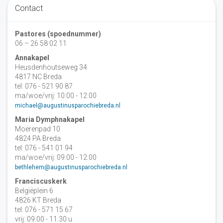
Contact
Pastores (spoednummer)
06 – 26 58 02 11
Annakapel
Heusdenhoutseweg 34
4817 NC Breda
tel: 076 - 521 90 87
ma/woe/vrij: 10:00 - 12:00
michael@augustinusparochiebreda.nl
Maria Dymphnakapel
Moerenpad 10
4824 PA Breda
tel: 076 - 541 01 94
ma/woe/vrij: 09:00 - 12:00
bethlehem@augustinusparochiebreda.nl
Franciscuskerk
Belgiëplein 6
4826 KT Breda
tel: 076 - 571 15 67
vrij: 09:00 - 11.30 u