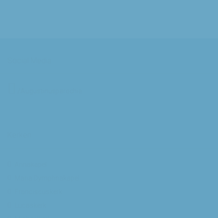
Social Media
/Augustinusparochie
Kerken
Annakapel
Maria Dymphnakapel
Franciscuskerk
Lucaskerk