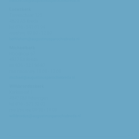
franciscus@augustinusparochiebreda.nl
Lucaskerk
Tweeschaar 125
4822 AS Breda
tel: 076 - 541 01 94
woe/vrij: 09:00 - 12:00
bethlehem@augustinusparochiebreda.nl
Michaelkerk
Hooghout 67
4817 EA Breda
tel: 076 - 521 90 87
ma /woe/vrij: 10:00 - 12:00
michael@augustinusparochiebreda.nl
Willibrorduskerk
Kerkstraat 1
4847 RM Teteringen
tel: 076 - 571 32 03
ma t/m vrij: 09:30 - 11:00
willibrordus@augustinusparochiebreda.nl