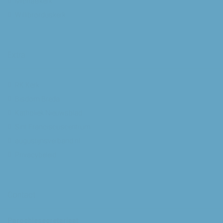
Michaelkerk
Willibrorduskerk
Extra
RK Kerk
Bisdom Breda
Katholiek Nieuwsblad
Sint Franciscuscentrum
augustijnsverband.nl
Privacybeleid
Contact
Parochiesecretariaat