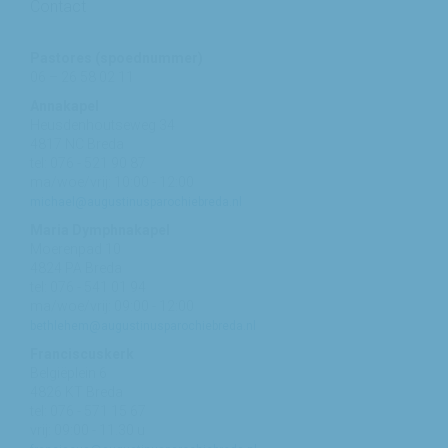
Contact
Pastores (spoednummer)
06 – 26 58 02 11
Annakapel
Heusdenhoutseweg 34
4817 NC Breda
tel: 076 - 521 90 87
ma/woe/vrij: 10:00 - 12:00
michael@augustinusparochiebreda.nl
Maria Dymphnakapel
Moerenpad 10
4824 PA Breda
tel: 076 - 541 01 94
ma/woe/vrij: 09:00 - 12:00
bethlehem@augustinusparochiebreda.nl
Franciscuskerk
Belgiëplein 6
4826 KT Breda
tel: 076 - 571 15 67
vrij: 09:00 - 11.30 u