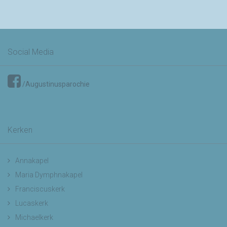
Social Media
/Augustinusparochie
Kerken
Annakapel
Maria Dymphnakapel
Franciscuskerk
Lucaskerk
Michaelkerk