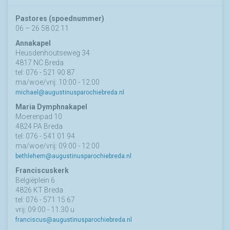
Pastores (spoednummer)
06 – 26 58 02 11
Annakapel
Heusdenhoutseweg 34
4817 NC Breda
tel: 076 - 521 90 87
ma/woe/vrij: 10:00 - 12:00
michael@augustinusparochiebreda.nl
Maria Dymphnakapel
Moerenpad 10
4824 PA Breda
tel: 076 - 541 01 94
ma/woe/vrij: 09:00 - 12:00
bethlehem@augustinusparochiebreda.nl
Franciscuskerk
Belgiëplein 6
4826 KT Breda
tel: 076 - 571 15 67
vrij: 09:00 - 11.30 u
franciscus@augustinusparochiebreda.nl