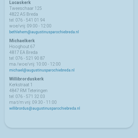
Lucaskerk
Tweeschaar 125
4822 AS Breda
tel: 076 - 541 01 94
woe/vrij: 09:00 - 12:00
bethlehem@augustinusparochiebreda.nl
Michaelkerk
Hooghout 67
4817 EA Breda
tel: 076 - 521 90 87
ma /woe/vrij: 10:00 - 12:00
michael@augustinusparochiebreda.nl
Willibrorduskerk
Kerkstraat 1
4847 RM Teteringen
tel: 076 - 571 32 03
ma t/m vrij: 09:30 - 11:00
willibrordus@augustinusparochiebreda.nl