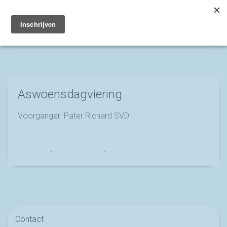
Toggle
navigation
Aswoensdagviering
Voorganger: Pater Richard SVD
Franciscus
-
18 februari 2025
-
No Comments
Contact