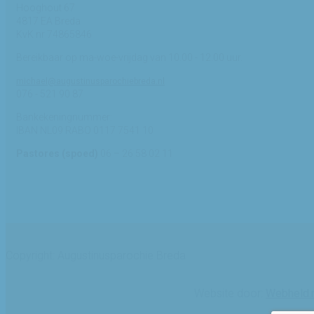
Hooghout 67
4817 EA Breda
KvK nr 74865846
Bereikbaar op ma-woe-vrijdag van 10.00 - 12.00 uur.
michael@augustinusparochiebreda.nl
076 - 521 90 87
Bankekeningnummer:
IBAN NL09 RABO 0117 7541 10
Pastores (spoed)
06 – 26 58 02 11
Copyright: Augustinusparochie Breda
Website door:
Webheld.