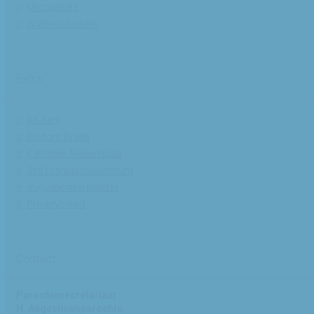
Michaelkerk
Willibrorduskerk
Extra
RK Kerk
Bisdom Breda
Katholiek Nieuwsblad
Sint Franciscuscentrum
augustijnsverband.nl
Privacybeleid
Contact
Parochiesecretariaat
H. Augustinusparochie: