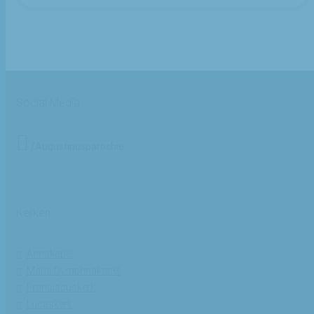
Social Media
/Augustinusparochie
Kerken
Annakapel
Maria Dymphnakapel
Franciscuskerk
Lucaskerk