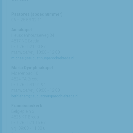
Pastores (spoednummer)
06 – 26 58 02 11
Annakapel
Heusdenhoutseweg 34
4817 NC Breda
tel: 076 - 521 90 87
ma/woe/vrij: 10:00 - 12:00
michael@augustinusparochiebreda.nl
Maria Dymphnakapel
Moerenpad 10
4824 PA Breda
tel: 076 - 541 01 94
ma/woe/vrij: 09:00 - 12:00
bethlehem@augustinusparochiebreda.nl
Franciscuskerk
Belgiëplein 6
4826 KT Breda
tel: 076 - 571 15 67
vrij: 09:00 - 11.30 u