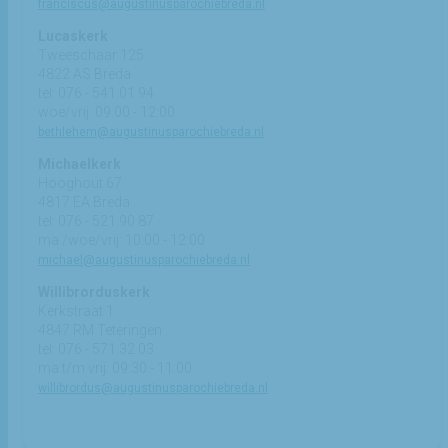
franciscus@augustinusparochiebreda.nl
Lucaskerk
Tweeschaar 125
4822 AS Breda
tel: 076 - 541 01 94
woe/vrij: 09:00 - 12:00
bethlehem@augustinusparochiebreda.nl
Michaelkerk
Hooghout 67
4817 EA Breda
tel: 076 - 521 90 87
ma /woe/vrij: 10:00 - 12:00
michael@augustinusparochiebreda.nl
Willibrorduskerk
Kerkstraat 1
4847 RM Teteringen
tel: 076 - 571 32 03
ma t/m vrij: 09:30 - 11:00
willibrordus@augustinusparochiebreda.nl