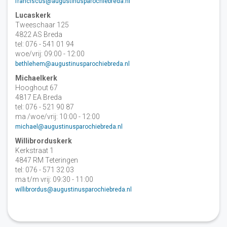
franciscus@augustinusparochiebreda.nl
Lucaskerk
Tweeschaar 125
4822 AS Breda
tel: 076 - 541 01 94
woe/vrij: 09:00 - 12:00
bethlehem@augustinusparochiebreda.nl
Michaelkerk
Hooghout 67
4817 EA Breda
tel: 076 - 521 90 87
ma /woe/vrij: 10:00 - 12:00
michael@augustinusparochiebreda.nl
Willibrorduskerk
Kerkstraat 1
4847 RM Teteringen
tel: 076 - 571 32 03
ma t/m vrij: 09:30 - 11:00
willibrordus@augustinusparochiebreda.nl