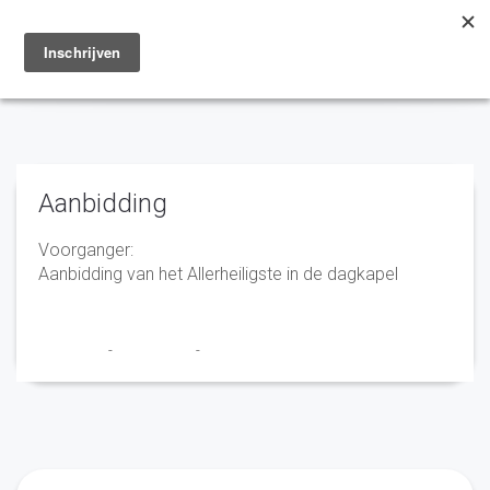
Toggle
navigation
Aanbidding
Voorganger:
Aanbidding van het Allerheiligste in de dagkapel
Franciscus
-
16 juni 2022
-
No Comments