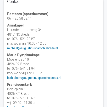
Contact
Pastores (spoednummer)
06 – 26 58 02 11
Annakapel
Heusdenhoutseweg 34
4817 NC Breda
tel: 076 - 521 90 87
ma/woe/vrij: 10:00 - 12:00
michael@augustinusparochiebreda.nl
Maria Dymphnakapel
Moerenpad 10
4824 PA Breda
tel: 076 - 541 01 94
ma/woe/vrij: 09:00 - 12:00
bethlehem@augustinusparochiebreda.nl
Franciscuskerk
Belgiëplein 6
4826 KT Breda
tel: 076 - 571 15 67
vrij: 09:00 - 11.30 u