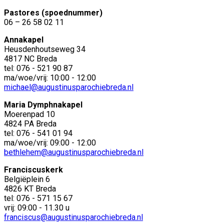
Pastores (spoednummer)
06 – 26 58 02 11
Annakapel
Heusdenhoutseweg 34
4817 NC Breda
tel: 076 - 521 90 87
ma/woe/vrij: 10:00 - 12:00
michael@augustinusparochiebreda.nl
Maria Dymphnakapel
Moerenpad 10
4824 PA Breda
tel: 076 - 541 01 94
ma/woe/vrij: 09:00 - 12:00
bethlehem@augustinusparochiebreda.nl
Franciscuskerk
Belgiëplein 6
4826 KT Breda
tel: 076 - 571 15 67
vrij: 09:00 - 11.30 u
franciscus@augustinusparochiebreda.nl