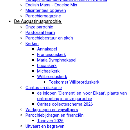
English Mass - Engelse Mis
Misintenties opgeven
Parochiemagazine
De Augustinusparochie
Onze parochie
Pastoraal team
Parochiebestuur en pkc's
Kerken
Annakapel
Franciscuskerk
Maria Dymphnakapel
Lucaskerk
Michaelkerk
Willibrorduskerk
Toekomst Willibrorduskerk
Caritas en diakonie
de inlopen ‘Clement’ en ‘voor Elkaar’, plaats van
ontmoeting in onze parochie
Caritas collecteschema 2026
Werkgroepen en vrijwilligers
Parochiebijdragen en financiën
Tarieven 2026
Uitvaart en begraven