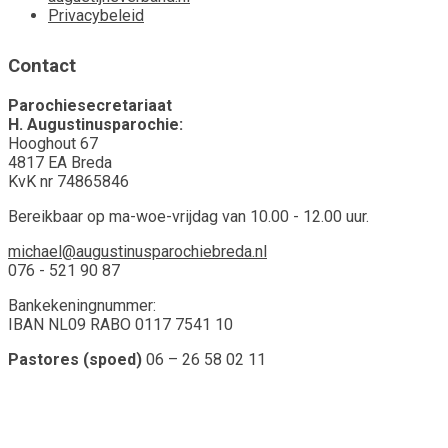
Privacybeleid
Contact
Parochiesecretariaat
H. Augustinusparochie:
Hooghout 67
4817 EA Breda
KvK nr 74865846
Bereikbaar op ma-woe-vrijdag van 10.00 - 12.00 uur.
michael@augustinusparochiebreda.nl
076 - 521 90 87
Bankekeningnummer:
IBAN NL09 RABO 0117 7541 10
Pastores (spoed)
06 – 26 58 02 11