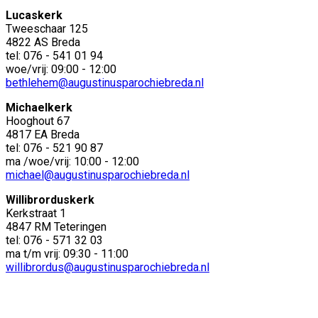
Lucaskerk
Tweeschaar 125
4822 AS Breda
tel: 076 - 541 01 94
woe/vrij: 09:00 - 12:00
bethlehem@augustinusparochiebreda.nl
Michaelkerk
Hooghout 67
4817 EA Breda
tel: 076 - 521 90 87
ma /woe/vrij: 10:00 - 12:00
michael@augustinusparochiebreda.nl
Willibrorduskerk
Kerkstraat 1
4847 RM Teteringen
tel: 076 - 571 32 03
ma t/m vrij: 09:30 - 11:00
willibrordus@augustinusparochiebreda.nl