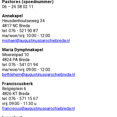
Pastores (spoednummer)
06 – 26 58 02 11
Annakapel
Heusdenhoutseweg 34
4817 NC Breda
tel: 076 - 521 90 87
ma/woe/vrij: 10:00 - 12:00
michael@augustinusparochiebreda.nl
Maria Dymphnakapel
Moerenpad 10
4824 PA Breda
tel: 076 - 541 01 94
ma/woe/vrij: 09:00 - 12:00
bethlehem@augustinusparochiebreda.nl
Franciscuskerk
Belgiëplein 6
4826 KT Breda
tel: 076 - 571 15 67
vrij: 09:00 - 11.30 u
franciscus@augustinusparochiebreda.nl