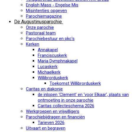
English Mass - Engelse Mis
Misintenties opgeven
Parochiemagazine
De Augustinusparochie
Onze parochie
Pastoraal team
Parochiebestuur en pkc's
Kerken
Annakapel
Franciscuskerk
Maria Dymphnakapel
Lucaskerk
Michaelkerk
Willibrorduskerk
Toekomst Willibrorduskerk
Caritas en diakonie
de inlopen ‘Clement’ en ‘voor Elkaar’, plaats van
ontmoeting in onze parochie
Caritas collecteschema 2026
Werkgroepen en vrijwilligers
Parochiebijdragen en financiën
Tarieven 2026
Uitvaart en begraven