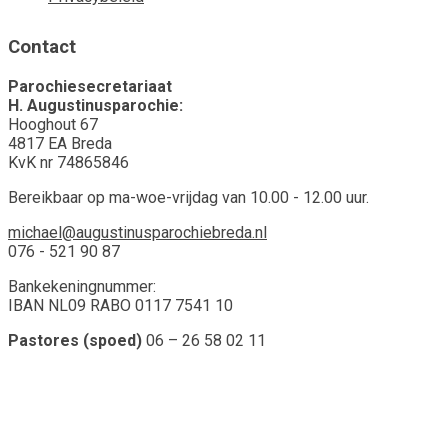
Contact
Parochiesecretariaat
H. Augustinusparochie:
Hooghout 67
4817 EA Breda
KvK nr 74865846
Bereikbaar op ma-woe-vrijdag van 10.00 - 12.00 uur.
michael@augustinusparochiebreda.nl
076 - 521 90 87
Bankekeningnummer:
IBAN NL09 RABO 0117 7541 10
Pastores (spoed)
06 – 26 58 02 11