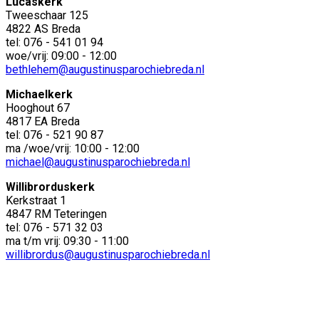
Lucaskerk
Tweeschaar 125
4822 AS Breda
tel: 076 - 541 01 94
woe/vrij: 09:00 - 12:00
bethlehem@augustinusparochiebreda.nl
Michaelkerk
Hooghout 67
4817 EA Breda
tel: 076 - 521 90 87
ma /woe/vrij: 10:00 - 12:00
michael@augustinusparochiebreda.nl
Willibrorduskerk
Kerkstraat 1
4847 RM Teteringen
tel: 076 - 571 32 03
ma t/m vrij: 09:30 - 11:00
willibrordus@augustinusparochiebreda.nl