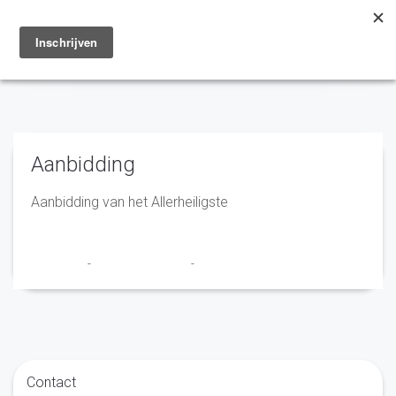
Toggle
navigation
Aanbidding
Aanbidding van het Allerheiligste
Franciscus
-
15 september 2022
-
No Comments
Contact