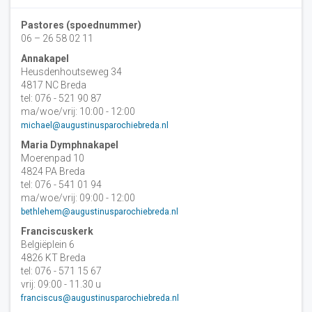
Pastores (spoednummer)
06 – 26 58 02 11
Annakapel
Heusdenhoutseweg 34
4817 NC Breda
tel: 076 - 521 90 87
ma/woe/vrij: 10:00 - 12:00
michael@augustinusparochiebreda.nl
Maria Dymphnakapel
Moerenpad 10
4824 PA Breda
tel: 076 - 541 01 94
ma/woe/vrij: 09:00 - 12:00
bethlehem@augustinusparochiebreda.nl
Franciscuskerk
Belgiëplein 6
4826 KT Breda
tel: 076 - 571 15 67
vrij: 09:00 - 11.30 u
franciscus@augustinusparochiebreda.nl