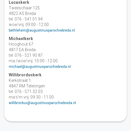
Lucaskerk
Tweeschaar 125
4822 AS Breda
tel: 076 - 541 01 94
woe/vrij: 09:00 - 12:00
bethlehem@augustinusparochiebreda.nl
Michaelkerk
Hooghout 67
4817 EA Breda
tel: 076 - 521 90 87
ma /woe/vrij: 10:00 - 12:00
michael@augustinusparochiebreda.nl
Willibrorduskerk
Kerkstraat 1
4847 RM Teteringen
tel: 076 - 571 32 03
ma t/m vrij: 09:30 - 11:00
willibrordus@augustinusparochiebreda.nl