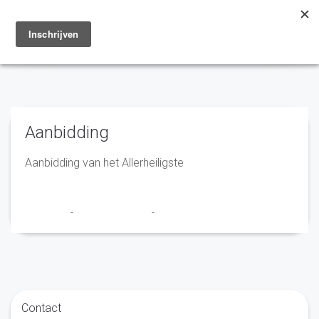
Toggle
navigation
Aanbidding
Aanbidding van het Allerheiligste
Franciscus
-
16 december 2025
-
No Comments
Contact