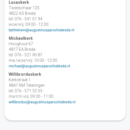
Lucaskerk
Tweeschaar 125
4822 AS Breda
tel: 076 - 541 01 94
woe/vrij: 09:00 - 12:00
bethlehem@augustinusparochiebreda.nl
Michaelkerk
Hooghout 67
4817 EA Breda
tel: 076 - 521 90 87
ma /woe/vrij: 10:00 - 12:00
michael@augustinusparochiebreda.nl
Willibrorduskerk
Kerkstraat 1
4847 RM Teteringen
tel: 076 - 571 32 03
ma t/m vrij: 09:30 - 11:00
willibrordus@augustinusparochiebreda.nl