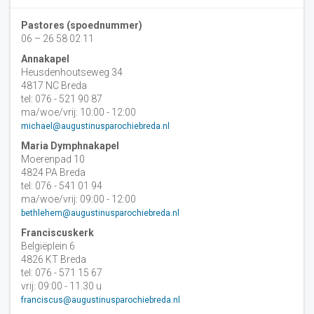
Pastores (spoednummer)
06 – 26 58 02 11
Annakapel
Heusdenhoutseweg 34
4817 NC Breda
tel: 076 - 521 90 87
ma/woe/vrij: 10:00 - 12:00
michael@augustinusparochiebreda.nl
Maria Dymphnakapel
Moerenpad 10
4824 PA Breda
tel: 076 - 541 01 94
ma/woe/vrij: 09:00 - 12:00
bethlehem@augustinusparochiebreda.nl
Franciscuskerk
Belgiëplein 6
4826 KT Breda
tel: 076 - 571 15 67
vrij: 09:00 - 11.30 u
franciscus@augustinusparochiebreda.nl