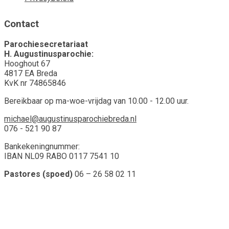
Contact
Parochiesecretariaat
H. Augustinusparochie:
Hooghout 67
4817 EA Breda
KvK nr 74865846
Bereikbaar op ma-woe-vrijdag van 10.00 - 12.00 uur.
michael@augustinusparochiebreda.nl
076 - 521 90 87
Bankekeningnummer:
IBAN NL09 RABO 0117 7541 10
Pastores (spoed)
06 – 26 58 02 11