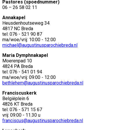
Pastores (spoednummer)
06 – 26 58 02 11
Annakapel
Heusdenhoutseweg 34
4817 NC Breda
tel: 076 - 521 90 87
ma/woe/vrij: 10:00 - 12:00
michael@augustinusparochiebreda.nl
Maria Dymphnakapel
Moerenpad 10
4824 PA Breda
tel: 076 - 541 01 94
ma/woe/vrij: 09:00 - 12:00
bethlehem@augustinusparochiebreda.nl
Franciscuskerk
Belgiëplein 6
4826 KT Breda
tel: 076 - 571 15 67
vrij: 09:00 - 11.30 u
franciscus@augustinusparochiebreda.nl