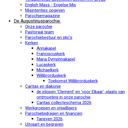
English Mass - Engelse Mis
Misintenties opgeven
Parochiemagazine
De Augustinusparochie
Onze parochie
Pastoraal team
Parochiebestuur en pkc's
Kerken
Annakapel
Franciscuskerk
Maria Dymphnakapel
Lucaskerk
Michaelkerk
Willibrorduskerk
Toekomst Willibrorduskerk
Caritas en diakonie
de inlopen ‘Clement’ en ‘voor Elkaar’, plaats van
ontmoeting in onze parochie
Caritas collecteschema 2026
Werkgroepen en vrijwilligers
Parochiebijdragen en financiën
Tarieven 2026
Uitvaart en begraven