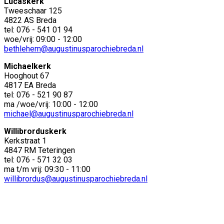
Lucaskerk
Tweeschaar 125
4822 AS Breda
tel: 076 - 541 01 94
woe/vrij: 09:00 - 12:00
bethlehem@augustinusparochiebreda.nl
Michaelkerk
Hooghout 67
4817 EA Breda
tel: 076 - 521 90 87
ma /woe/vrij: 10:00 - 12:00
michael@augustinusparochiebreda.nl
Willibrorduskerk
Kerkstraat 1
4847 RM Teteringen
tel: 076 - 571 32 03
ma t/m vrij: 09:30 - 11:00
willibrordus@augustinusparochiebreda.nl