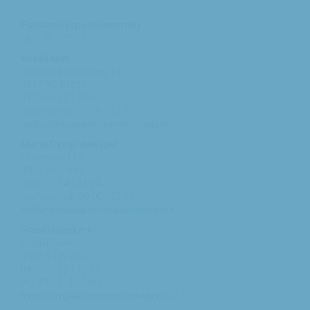
Pastores (spoednummer)
06 – 26 58 02 11
Annakapel
Heusdenhoutseweg 34
4817 NC Breda
tel: 076 - 521 90 87
ma/woe/vrij: 10:00 - 12:00
michael@augustinusparochiebreda.nl
Maria Dymphnakapel
Moerenpad 10
4824 PA Breda
tel: 076 - 541 01 94
ma/woe/vrij: 09:00 - 12:00
bethlehem@augustinusparochiebreda.nl
Franciscuskerk
Belgiëplein 6
4826 KT Breda
tel: 076 - 571 15 67
vrij: 09:00 - 11.30 u
franciscus@augustinusparochiebreda.nl