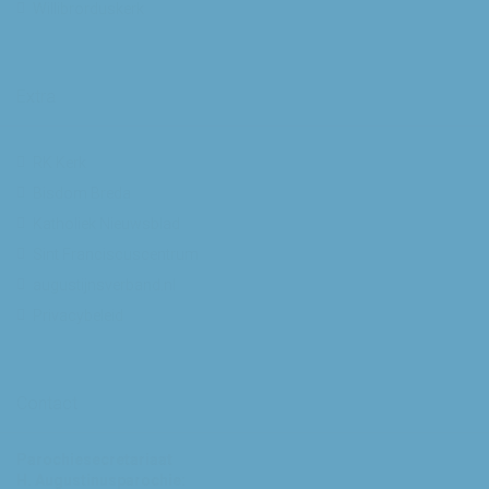
Willibrorduskerk
Extra
RK Kerk
Bisdom Breda
Katholiek Nieuwsblad
Sint Franciscuscentrum
augustijnsverband.nl
Privacybeleid
Contact
Parochiesecretariaat
H. Augustinusparochie: