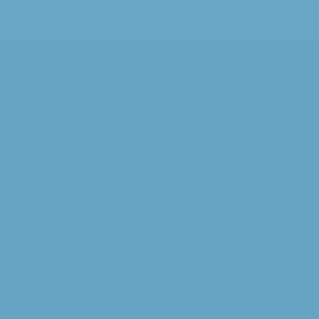
Social Media
/Augustinusparochie
Kerken
Annakapel
Maria Dymphnakapel
Franciscuskerk
Lucaskerk
Michaelkerk