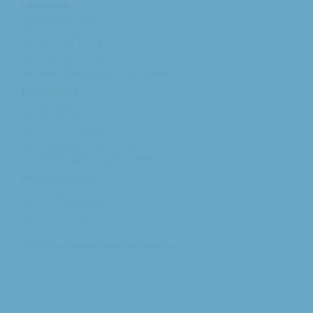
Lucaskerk
Tweeschaar 125
4822 AS Breda
tel: 076 - 541 01 94
woe/vrij: 09:00 - 12:00
bethlehem@augustinusparochiebreda.nl
Michaelkerk
Hooghout 67
4817 EA Breda
tel: 076 - 521 90 87
ma /woe/vrij: 10:00 - 12:00
michael@augustinusparochiebreda.nl
Willibrorduskerk
Kerkstraat 1
4847 RM Teteringen
tel: 076 - 571 32 03
ma t/m vrij: 09:30 - 11:00
willibrordus@augustinusparochiebreda.nl