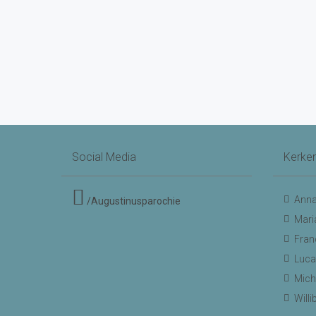
Social Media
Kerke
Anna
/Augustinusparochie
Mari
Fran
Luca
Mich
Will