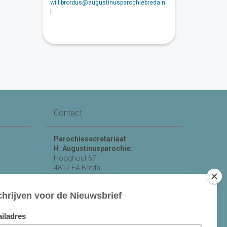
willibrordus@augustinusparochiebreda.n
l
Contact
Parochiesecretariaat
H. Augustinusparochie:
Hooghout 67
4817 EA Breda
KvK nr 74865846
Bereikbaar op ma-woe-vrijdag van
10.00 - 12.00 uur.
michael@augustinusparochiebreda.nl
076 - 521 90 87