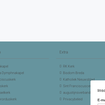
n
Extra
kapel
RK Kerk
a Dymphnakapel
Bisdom Breda
ciscuskerk
Katholiek Nieuwsblad
skerk
Sint Franciscuscentrum
aelkerk
augustijnsverband.nl
ibrorduskerk
Privacybeleid