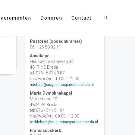
Sacramenten
Doneren
Contact
Contact
Pastores (spoednummer)
06 – 26 58 02 11
Annakapel
Heusdenhoutseweg 34
4817 NC Breda
tel: 076 - 521 90 87
ma/woe/vrij: 10:00 - 12:00
michael@augustinusparochiebreda.nl
Maria Dymphnakapel
Moerenpad 10
4824 PA Breda
tel: 076 - 541 01 94
ma/woe/vrij: 09:00 - 12:00
bethlehem@augustinusparochiebreda.nl
Franciscuskerk