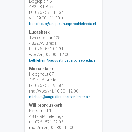
Belgiëplein 6
4826 KT Breda
tel: 076 - 571 15 67
vrij: 09:00 - 11.30 u
franciscus@augustinusparochiebreda.nl
Lucaskerk
Tweeschaar 125
4822 AS Breda
tel: 076 - 541 01 94
woe/vrij: 09:00 - 12:00
bethlehem@augustinusparochiebreda.nl
Michaelkerk
Hooghout 67
4817 EA Breda
tel: 076 - 521 90 87
ma /woe/vrij: 10:00 - 12:00
michael@augustinusparochiebreda.nl
Willibrorduskerk
Kerkstraat 1
4847 RM Teteringen
tel: 076 - 571 32 03
ma t/m vrij: 09:30 - 11:00