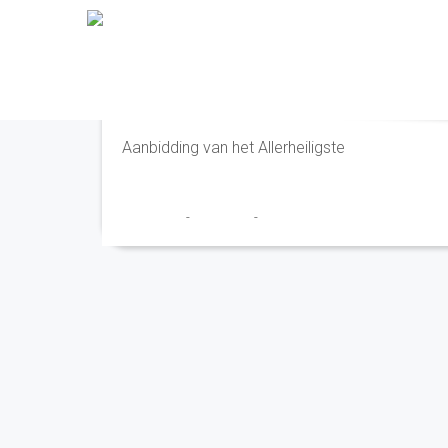
Aanbidding
Aanbidding van het Allerheiligste
Franciscus
-
2 juli 2024
-
No Comments