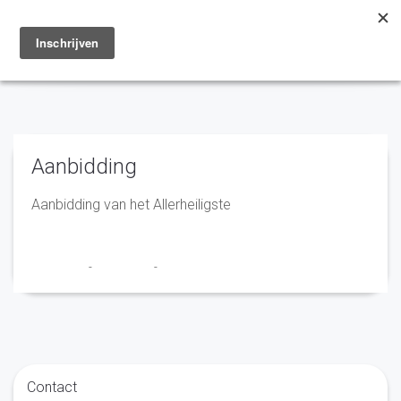
Toggle
navigation
Aanbidding
Aanbidding van het Allerheiligste
Franciscus
-
7 juni 2024
-
No Comments
Contact