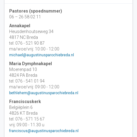
Pastores (spoednummer)
06 – 26 58 02 11
Annakapel
Heusdenhoutseweg 34
4817 NC Breda
tel: 076 - 521 90 87
ma/woe/vrij: 10:00 - 12:00
michael@augustinusparochiebreda.nl
Maria Dymphnakapel
Moerenpad 10
4824 PA Breda
tel: 076 - 541 01 94
ma/woe/vrij: 09:00 - 12:00
bethlehem@augustinusparochiebreda.nl
Franciscuskerk
Belgiëplein 6
4826 KT Breda
tel: 076 - 571 15 67
vrij: 09:00 - 11.30 u
franciscus@augustinusparochiebreda.nl