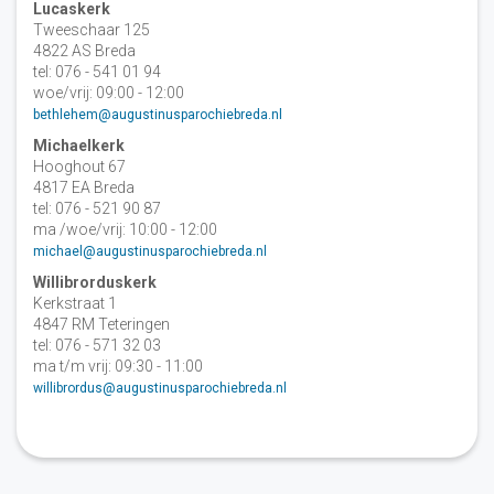
Lucaskerk
Tweeschaar 125
4822 AS Breda
tel: 076 - 541 01 94
woe/vrij: 09:00 - 12:00
bethlehem@augustinusparochiebreda.nl
Michaelkerk
Hooghout 67
4817 EA Breda
tel: 076 - 521 90 87
ma /woe/vrij: 10:00 - 12:00
michael@augustinusparochiebreda.nl
Willibrorduskerk
Kerkstraat 1
4847 RM Teteringen
tel: 076 - 571 32 03
ma t/m vrij: 09:30 - 11:00
willibrordus@augustinusparochiebreda.nl