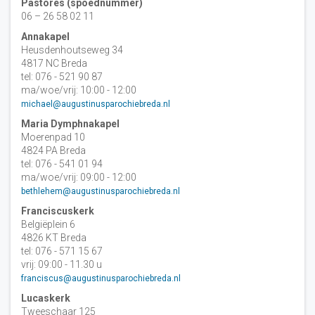
Pastores (spoednummer)
06 – 26 58 02 11
Annakapel
Heusdenhoutseweg 34
4817 NC Breda
tel: 076 - 521 90 87
ma/woe/vrij: 10:00 - 12:00
michael@augustinusparochiebreda.nl
Maria Dymphnakapel
Moerenpad 10
4824 PA Breda
tel: 076 - 541 01 94
ma/woe/vrij: 09:00 - 12:00
bethlehem@augustinusparochiebreda.nl
Franciscuskerk
Belgiëplein 6
4826 KT Breda
tel: 076 - 571 15 67
vrij: 09:00 - 11.30 u
franciscus@augustinusparochiebreda.nl
Lucaskerk
Tweeschaar 125