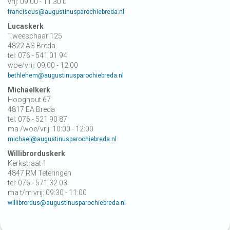
vrij: 09:00 - 11.30 u
franciscus@augustinusparochiebreda.nl
Lucaskerk
Tweeschaar 125
4822 AS Breda
tel: 076 - 541 01 94
woe/vrij: 09:00 - 12:00
bethlehem@augustinusparochiebreda.nl
Michaelkerk
Hooghout 67
4817 EA Breda
tel: 076 - 521 90 87
ma /woe/vrij: 10:00 - 12:00
michael@augustinusparochiebreda.nl
Willibrorduskerk
Kerkstraat 1
4847 RM Teteringen
tel: 076 - 571 32 03
ma t/m vrij: 09:30 - 11:00
willibrordus@augustinusparochiebreda.nl