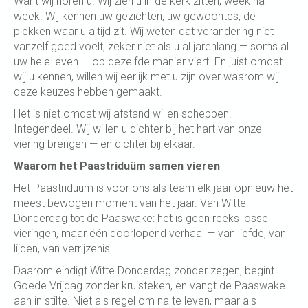
Want wij horen u. Wij zien u in de kerk zitten, week na
week. Wij kennen uw gezichten, uw gewoontes, de
plekken waar u altijd zit. Wij weten dat verandering niet
vanzelf goed voelt, zeker niet als u al jarenlang — soms al
uw hele leven — op dezelfde manier viert. En juist omdat
wij u kennen, willen wij eerlijk met u zijn over waarom wij
deze keuzes hebben gemaakt.
Het is niet omdat wij afstand willen scheppen.
Integendeel. Wij willen u dichter bij het hart van onze
viering brengen — en dichter bij elkaar.
Waarom het Paastriduüm samen vieren
Het Paastriduüm is voor ons als team elk jaar opnieuw het
meest bewogen moment van het jaar. Van Witte
Donderdag tot de Paaswake: het is geen reeks losse
vieringen, maar één doorlopend verhaal — van liefde, van
lijden, van verrijzenis.
Daarom eindigt Witte Donderdag zonder zegen, begint
Goede Vrijdag zonder kruisteken, en vangt de Paaswake
aan in stilte. Niet als regel om na te leven, maar als