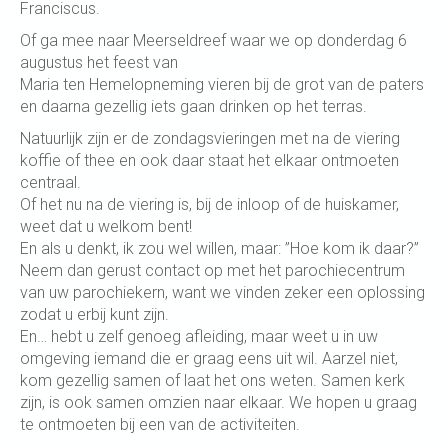
Franciscus.
Of ga mee naar Meerseldreef waar we op donderdag 6
augustus het feest van
Maria ten Hemelopneming vieren bij de grot van de paters
en daarna gezellig iets gaan drinken op het terras.
Natuurlijk zijn er de zondagsvieringen met na de viering
koffie of thee en ook daar staat het elkaar ontmoeten
centraal.
Of het nu na de viering is, bij de inloop of de huiskamer,
weet dat u welkom bent!
En als u denkt, ik zou wel willen, maar: ”Hoe kom ik daar?”
Neem dan gerust contact op met het parochiecentrum
van uw parochiekern, want we vinden zeker een oplossing
zodat u erbij kunt zijn.
En… hebt u zelf genoeg afleiding, maar weet u in uw
omgeving iemand die er graag eens uit wil. Aarzel niet,
kom gezellig samen of laat het ons weten. Samen kerk
zijn, is ook samen omzien naar elkaar. We hopen u graag
te ontmoeten bij een van de activiteiten.