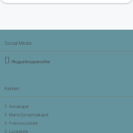
Social Media
/Augustinusparochie
Kerken
Annakapel
Maria Dymphnakapel
Franciscuskerk
Lucaskerk