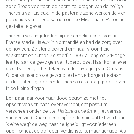
zone Breda voortaan de naam zal dragen van de heilige
Theresia van Lisieux. In de pastorale zone werken de vier
parochies van Breda samen om de Missionaire Parochie
gestalte te geven.
Theresia was ingetreden bij de karmelietessen van het
Franse stadje Lisieux in Normandië en had de zorg over
de novicen. Ze stond bekend om haar vroomheid,
wilskracht en humor. Ze stierf in 1897 al jong op 24-jarige
leeftijd aan de gevolgen van tuberculose. Haar korte leven
stond volledig in het teken van de navolging van Christus.
Ondanks haar broze gezondheid en verborgen bestaan
als kloosterling probeerde Theresia elke dag groot te zijn
in de kleine dingen.
Een paar jaar voor haar dood begon ze met het
opschrijven van haar levensverhaal, dat postuum
verscheen onder de titel
Histoire d’une âme
(Het verhaal
van een ziel). Daarin beschrijft ze de spiritualiteit van haar
‘kleine weg’: de weg naar heiligheid ligt voor iedereen
open, omdat geloof geen verdienste is, maar genade. Als