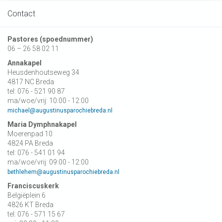
Contact
Pastores (spoednummer)
06 – 26 58 02 11
Annakapel
Heusdenhoutseweg 34
4817 NC Breda
tel: 076 - 521 90 87
ma/woe/vrij: 10:00 - 12:00
michael@augustinusparochiebreda.nl
Maria Dymphnakapel
Moerenpad 10
4824 PA Breda
tel: 076 - 541 01 94
ma/woe/vrij: 09:00 - 12:00
bethlehem@augustinusparochiebreda.nl
Franciscuskerk
Belgiëplein 6
4826 KT Breda
tel: 076 - 571 15 67