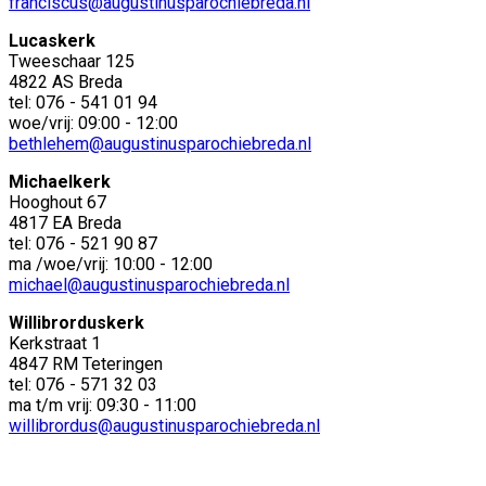
franciscus@augustinusparochiebreda.nl
Lucaskerk
Tweeschaar 125
4822 AS Breda
tel: 076 - 541 01 94
woe/vrij: 09:00 - 12:00
bethlehem@augustinusparochiebreda.nl
Michaelkerk
Hooghout 67
4817 EA Breda
tel: 076 - 521 90 87
ma /woe/vrij: 10:00 - 12:00
michael@augustinusparochiebreda.nl
Willibrorduskerk
Kerkstraat 1
4847 RM Teteringen
tel: 076 - 571 32 03
ma t/m vrij: 09:30 - 11:00
willibrordus@augustinusparochiebreda.nl