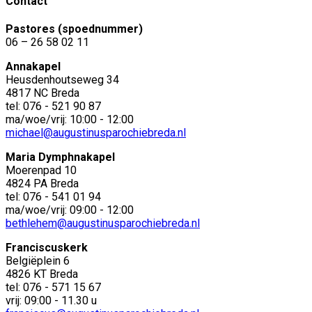
Contact
Pastores (spoednummer)
06 – 26 58 02 11
Annakapel
Heusdenhoutseweg 34
4817 NC Breda
tel: 076 - 521 90 87
ma/woe/vrij: 10:00 - 12:00
michael@augustinusparochiebreda.nl
Maria Dymphnakapel
Moerenpad 10
4824 PA Breda
tel: 076 - 541 01 94
ma/woe/vrij: 09:00 - 12:00
bethlehem@augustinusparochiebreda.nl
Franciscuskerk
Belgiëplein 6
4826 KT Breda
tel: 076 - 571 15 67
vrij: 09:00 - 11.30 u