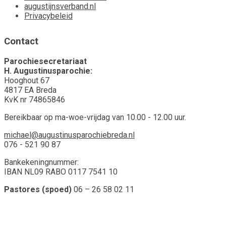
augustijnsverband.nl
Privacybeleid
Contact
Parochiesecretariaat
H. Augustinusparochie:
Hooghout 67
4817 EA Breda
KvK nr 74865846
Bereikbaar op ma-woe-vrijdag van 10.00 - 12.00 uur.
michael@augustinusparochiebreda.nl
076 - 521 90 87
Bankekeningnummer:
IBAN NL09 RABO 0117 7541 10
Pastores (spoed)
06 – 26 58 02 11