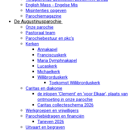
English Mass - Engelse Mis
Misintenties opgeven
Parochiemagazine
De Augustinusparochie
Onze parochie
Pastoraal team
Parochiebestuur en pkc's
Kerken
Annakapel
Franciscuskerk
Maria Dymphnakapel
Lucaskerk
Michaelkerk
Willibrorduskerk
Toekomst Willibrorduskerk
Caritas en diakonie
de inlopen ‘Clement’ en ‘voor Elkaar’, plaats van
ontmoeting in onze parochie
Caritas collecteschema 2026
Werkgroepen en vrijwilligers
Parochiebijdragen en financiën
Tarieven 2026
Uitvaart en begraven